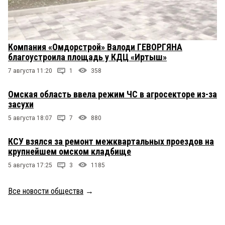
Компания «Омдорстрой» Валоди ГЕВОРГЯНА
благоустроила площадь у КДЦ «Иртыш»
7 августа 11:20
1
358
Омская область ввела режим ЧС в агросекторе из-за
засухи
5 августа 18:07
7
880
КСУ взялся за ремонт межквартальных проездов на
крупнейшем омском кладбище
5 августа 17:25
3
1185
Все новости общества
→