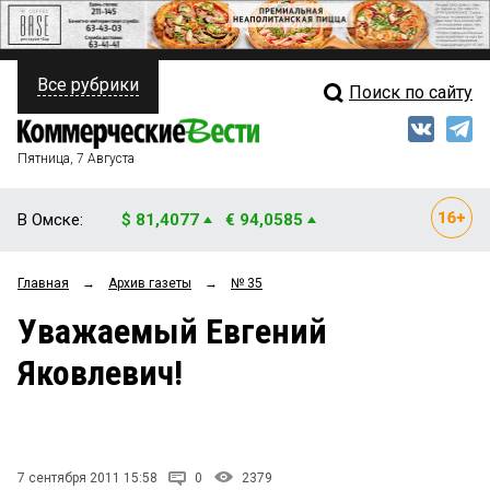
Все рубрики
Поиск по сайту
ПОЛИТИКА
Свежий выпуск
Медиа
ФИНАНСЫ
Пятница, 7 Августа
Кто есть кто
НЕДВИЖИМОСТЬ
В Омске:
$ 81,4077
€ 94,0585
Интервью
БИЗНЕС
Главная
→
Архив газеты
→
№ 35
Мнения
ОБЩЕСТВО
Уважаемый Евгений
Рейтинги
ЗАКОН
Яковлевич!
Блоги
НОВОСТИ КОМПАНИЙ
Архив
ПРОИСШЕСТВИЯ
7 сентября 2011 15:58
0
2379