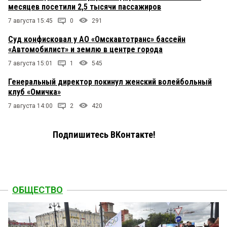
месяцев посетили 2,5 тысячи пассажиров
7 августа 15:45
0
291
Суд конфисковал у АО «Омскавтотранс» бассейн
«Автомобилист» и землю в центре города
7 августа 15:01
1
545
Генеральный директор покинул женский волейбольный
клуб «Омичка»
7 августа 14:00
2
420
Подпишитесь ВКонтакте!
ОБЩЕСТВО