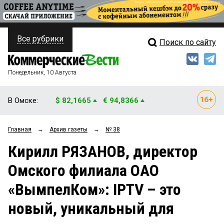
Все рубрики
Поиск по сайту
ПОЛИТИКА
Свежий выпуск
Медиа
ФИНАНСЫ
Понедельник, 10 Августа
Кто есть кто
НЕДВИЖИМОСТЬ
В Омске:
$ 82,1665
€ 94,8366
Интервью
БИЗНЕС
Главная
→
Архив газеты
→
№ 38
Мнения
ОБЩЕСТВО
Кирилл РЯЗАНОВ, директор
Рейтинги
ЗАКОН
Омского филиала ОАО
Блоги
НОВОСТИ КОМПАНИЙ
«ВымпелКом»: IPTV – это
Архив
ПРОИСШЕСТВИЯ
новый, уникальный для