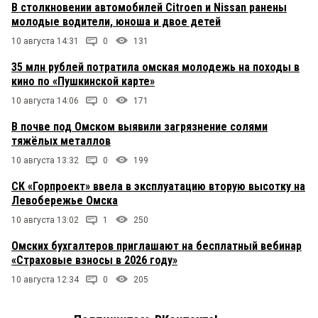
В столкновении автомобилей Citroen и Nissan ранены
молодые водители, юноша и двое детей
10 августа 14:31
0
131
35 млн рублей потратила омская молодежь на походы в
кино по «Пушкинской карте»
10 августа 14:06
0
171
В почве под Омском выявили загрязнение солями
тяжёлых металлов
10 августа 13:32
0
199
СК «Горпроект» ввела в эксплуатацию вторую высотку на
Левобережье Омска
10 августа 13:02
1
250
Омских бухгалтеров приглашают на бесплатный вебинар
«Страховые взносы в 2026 году»
10 августа 12:34
0
205