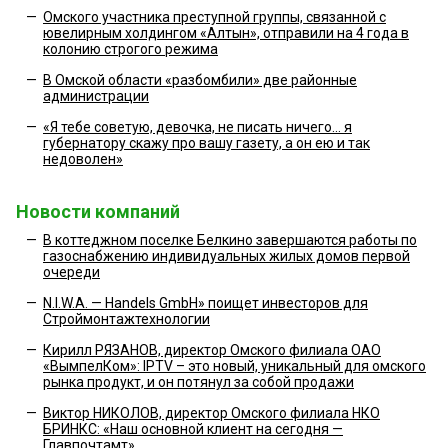
—
Омского участника преступной группы, связанной с
ювелирным холдингом «Алтын», отправили на 4 года в
колонию строгого режима
—
В Омской области «разбомбили» две районные
администрации
—
«Я тебе советую, девочка, не писать ничего... я
губернатору скажу про вашу газету, а он ею и так
недоволен»
Новости компаний
—
В коттеджном поселке Белкино завершаются работы по
газоснабжению индивидуальных жилых домов первой
очереди
—
N.I.W.A. — Handels GmbH» поищет инвесторов для
Строймонтажтехнологии
—
Кирилл РЯЗАНОВ, директор Омского филиала ОАО
«ВымпелКом»: IPTV – это новый, уникальный для омского
рынка продукт, и он потянул за собой продажи
—
Виктор НИКОЛОВ, директор Омского филиала НКО
БРИНКС: «Наш основной клиент на сегодня —
Главпочтамт»