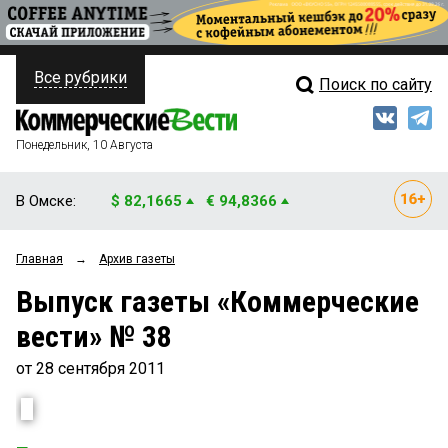
Все рубрики
Поиск по сайту
ПОЛИТИКА
Свежий выпуск
Медиа
ФИНАНСЫ
Понедельник, 10 Августа
Кто есть кто
НЕДВИЖИМОСТЬ
В Омске:
$ 82,1665
€ 94,8366
Интервью
БИЗНЕС
Главная
→
Архив газеты
Мнения
ОБЩЕСТВО
Выпуск газеты «Коммерческие
Рейтинги
ЗАКОН
вести» № 38
Блоги
НОВОСТИ КОМПАНИЙ
от 28 сентября 2011
Архив
ПРОИСШЕСТВИЯ
СТИЛЬ ЖИЗНИ