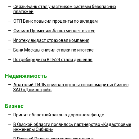
—
Связь-Банк стал участником системы безопасных
платежей
—
ОТП Банк повысил проценты по вкладам
—
Филиал Промсвязьбанка меняет статус
—
Ипотеку выдаст страховая компания
—
Банк Москвы снизил ставки по ипотеке
—
Потребкредиты ВТБ24 стали дешевле
Недвижимость
—
Анатолий ТИЛЬ призвал органы «покошмарить» бизнес
ЗАО «Домострой»,
Бизнес
—
Принят областной закон о дорожном фонде
—
В Омской области появилось партнерство «Кадастровые
инженеры Сибири»
—
В Русской Поляне состоялся семинар с