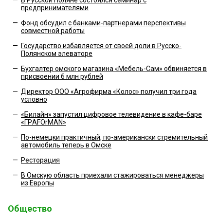
предпринимателями
—
Фонд обсудил с банками-партнерами перспективы
совместной работы
—
Государство избавляется от своей доли в Русско-
Полянском элеваторе
—
Бухгалтер омского магазина «Мебель-Сам» обвиняется в
присвоении 6 млн рублей
—
Директор ООО «Агрофирма «Колос» получил три года
условно
—
«Билайн» запустил цифровое телевидение в кафе-баре
«ГРAFOrMAN»
—
По-немецки практичный, по-американски стремительный
автомобиль теперь в Омске
—
Ресторация
—
В Омскую область приехали стажироваться менеджеры
из Европы
Общество