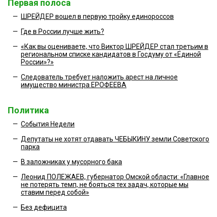
Первая полоса
—
ШРЕЙДЕР вошел в первую тройку единороссов
—
Где в России лучше жить?
—
«Как вы оцениваете, что Виктор ШРЕЙДЕР стал третьим в
региональном списке кандидатов в Госдуму от «Единой
России»?»
—
Следователь требует наложить арест на личное
имущество министра ЕРОФЕЕВА
Политика
—
События Недели
—
Депутаты не хотят отдавать ЧЕБЫКИНУ земли Советского
парка
—
В заложниках у мусорного бака
—
Леонид ПОЛЕЖАЕВ, губернатор Омской области: «Главное
не потерять темп, не бояться тех задач, которые мы
ставим перед собой»
—
Без дефицита