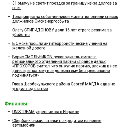
—
31 омичу не светит поездка за границу из-за долгов за
свет
—
Товарищества собственников жилья пополнили список
должников Омскэнергосбыта
—
Олегу СПИРИДОНОВУ дали 16 лет строго режима за
убийство
—
В Омске прошли антитеррористические учения на
железной дороге
—
Борис СМОЛЬНИКОВ, руководитель омского
регионального отделения партии «Правое дело»:
«ПРОХОРОВ считал, что он купил партию, вложив в нее
деньги, и поэтому все должны ему беспрекословно
подчиняться»
—
Глава Шербакульского района Сергей МАГДА едва не
угодил под статью
Финансы
—
UNISTREAM укрепляется в Израиле
—
Сбербанк снизил ставки по кредитам на новые
автомобили