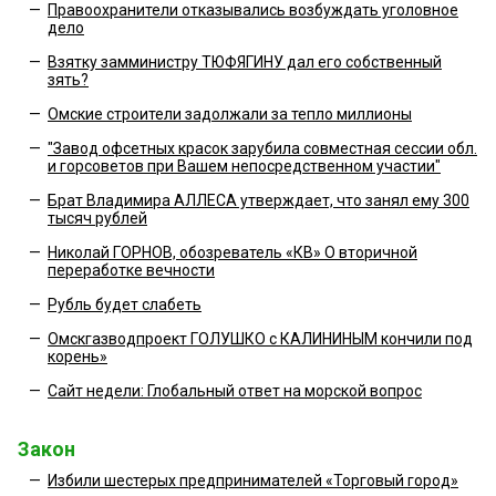
—
Правоохранители отказывались возбуждать уголовное
дело
—
Взятку замминистру ТЮФЯГИНУ дал его собственный
зять?
—
Омские строители задолжали за тепло миллионы
—
"Завод офсетных красок зарубила совместная сессии обл.
и горсоветов при Вашем непосредственном участии"
—
Брат Владимира АЛЛЕСА утверждает, что занял ему 300
тысяч рублей
—
Николай ГОРНОВ, обозреватель «КВ» О вторичной
переработке вечности
—
Рубль будет слабеть
—
Омскгазводпроект ГОЛУШКО с КАЛИНИНЫМ кончили под
корень»
—
Сайт недели: Глобальный ответ на морской вопрос
Закон
—
Избили шестерых предпринимателей «Торговый город»