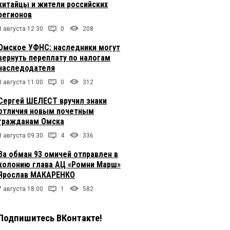
китайцы и жители российских
регионов
8 августа 12:30
0
208
Омское УФНС: наследники могут
вернуть переплату по налогам
наследодателя
8 августа 11:00
0
312
Сергей ШЕЛЕСТ вручил знаки
отличия новым почетным
гражданам Омска
8 августа 09:30
4
336
За обман 93 омичей отправлен в
колонию глава АЦ «Ромни Марш»
Ярослав МАКАРЕНКО
7 августа 18:00
1
582
Подпишитесь ВКонтакте!