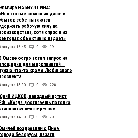
Эльвира НАБИУЛЛИНА:
«Некоторые компании даже в
убыток себе пытаются
удержать рабочую силу на
производствах, хотя спрос в их
секторах объективно падает»
8 августа 16:45
0
99
В Омске остро встал запрос на
площадки для мероприятий –
нужно что-то кроме Любинского
проспекта
8 августа 15:30
0
228
Юрий ИЦКОВ, народный артист
РФ: «Когда достигаешь потолка,
становится неинтересно»
8 августа 14:00
0
201
Омичей поздравили с Днем
города белорусы, казахи,