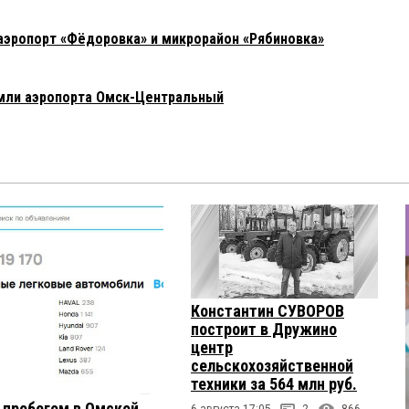
аэропорт «Фёдоровка» и микрорайон «Рябиновка»
емли аэропорта Омск-Центральный
Константин СУВОРОВ
построит в Дружино
центр
сельскохозяйственной
техники за 564 млн руб.
с пробегом в Омской
6 августа 17:05
2
866