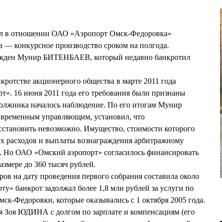
ыл в отношении ОАО «Аэропорт Омск-Федоровка»
 — конкурсное производство сроком на полгода.
жден Мунир БИТЕНБАЕВ, который недавно банкротил
нкротстве акционерного общества в марте 2011 года
т». 16 июня 2011 года его требования были признаны
олжника началось наблюдение. По его итогам Мунир
временным управляющим, установил, что
сстановить невозможно. Имущество, стоимости которого
ых расходов и выплаты вознаграждения арбитражному
. Но ОАО «Омский аэропорт» согласилось финансировать
азмере до 360 тысяч рублей.
ов на дату проведения первого собрания составила около
ту» банкрот задолжал более 1,8 млн рублей за услуги по
ск-Федоровки, которые оказывались с 1 октября 2005 года.
я Зоя ЮДИНА с долгом по зарплате и компенсациям (его