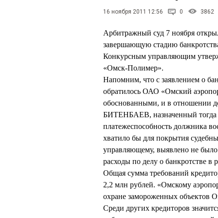
16 ноября 2011 12:56
0
3862
Арбитражный суд 7 ноября откр
завершающую стадию банкротства
Конкурсным управляющим утвер
«Омск-Полимер».
Напомним, что с заявлением о ба
обратилось ОАО «Омский аэропор
обоснованными, и в отношении д
БИТЕНБАЕВ, назначенный тогда 
платежеспособность должника во
хватило бы для покрытия судебн
управляющему, выявлено не было
расходы по делу о банкротстве в р
Общая сумма требований кредитор
2,2 млн рублей. «Омскому аэропор
охране замороженных объектов Ом
Среди других кредиторов значитс