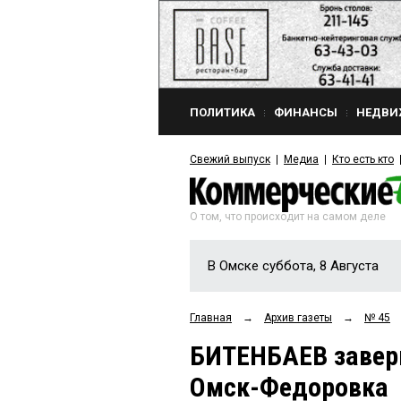
ПОЛИТИКА
ФИНАНСЫ
НЕДВИ
Свежий выпуск
Медиа
Кто есть кто
О том, что происходит на самом деле
В Омске суббота, 8 Августа
Главная
→
Архив газеты
→
№ 45
БИТЕНБАЕВ завер
Омск-Федоровка