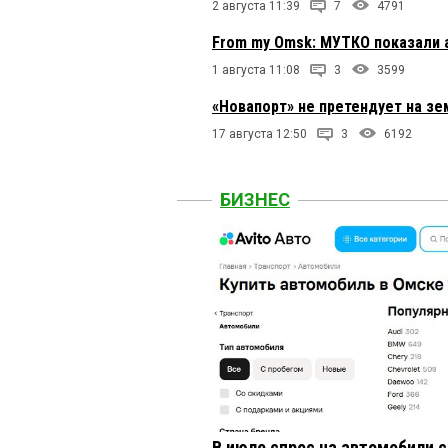
2 августа 11:39
7
4791
From my Omsk: МУТКО показали 
1 августа 11:08
3
3599
«Новапорт» не претендует на з
17 августа 12:50
3
6192
БИЗНЕС
В июле спрос на автомобили 