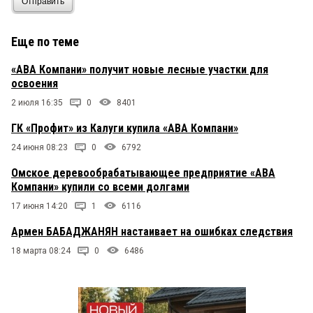
Отправить
Еще по теме
«АВА Компани» получит новые лесные участки для
освоения
2 июля 16:35
0
8401
ГК «Профит» из Калуги купила «АВА Компани»
24 июня 08:23
0
6792
Омское деревообрабатывающее предприятие «АВА
Компани» купили со всеми долгами
17 июня 14:20
1
6116
Армен БАБАДЖАНЯН настаивает на ошибках следствия
18 марта 08:24
0
6486