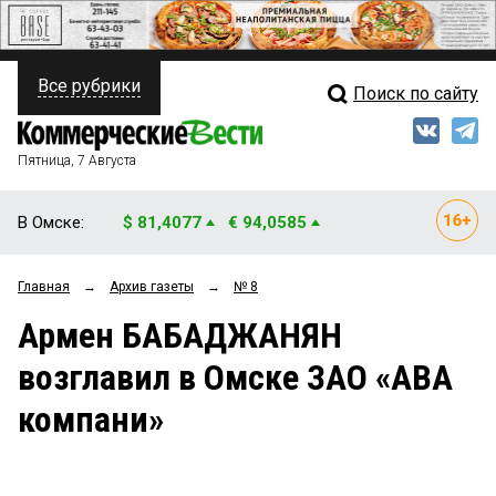
Все рубрики
Поиск по сайту
ПОЛИТИКА
Свежий выпуск
Медиа
ФИНАНСЫ
Пятница, 7 Августа
Кто есть кто
НЕДВИЖИМОСТЬ
В Омске:
$ 81,4077
€ 94,0585
Интервью
БИЗНЕС
Главная
→
Архив газеты
→
№ 8
Мнения
ОБЩЕСТВО
Армен БАБАДЖАНЯН
Рейтинги
ЗАКОН
возглавил в Омске ЗАО «АВА
Блоги
НОВОСТИ КОМПАНИЙ
компани»
Архив
ПРОИСШЕСТВИЯ