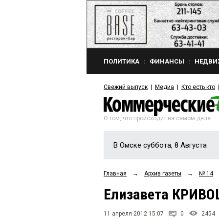
ПОЛИТИКА
ФИНАНСЫ
НЕДВИ
Свежий выпуск
Медиа
Кто есть кто
О том, что происходит на самом деле
В Омске суббота, 8 Августа
Главная
→
Архив газеты
→
№ 14
Елизавета КРИВО
11 апреля 2012 15:07
0
2454