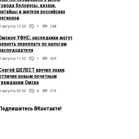
города белорусы, казахи,
китайцы и жители российских
регионов
8 августа 12:30
1
248
Омское УФНС: наследники могут
вернуть переплату по налогам
наследодателя
8 августа 11:00
1
359
Сергей ШЕЛЕСТ вручил знаки
отличия новым почетным
гражданам Омска
8 августа 09:30
4
376
Подпишитесь ВКонтакте!