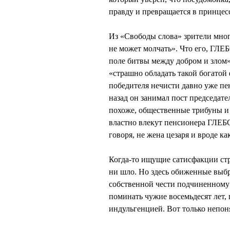
правду и превращается в принцесс
Из «Свободы слова» зрители мно
не может молчать». Что его, ГЛ
поле битвы между добром и злом
«страшно обладать такой богатой 
победителя нечисти давно уже пен
назад он занимал пост председате
похоже, общественные трибуны и
властно влекут пенсионера ГЛЕБО
говоря, не жена цезаря и вроде ка
Когда-то ищущие сатисфакции стр
ни шло. Но здесь обиженные выб
собственной чести подчиненному 
поминать чужие восемьдесят лет, 
индульгенцией. Вот только непоня