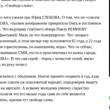
у. «Свобода слова».
го чего узнали про Юрия ГЛЕБОВА. О том, что он «совсем
ЕБОВА, «пылкое воображение превратило Омск в постоянное
». Что ведущему газетного обзора Павлу РЕМНЕВУ
фантазией. Мало ли что померещится». Что «возраст
сионный, в этом месяце ему исполняется 82 года, а 22 года
ля горисполкома, по-нынешнему, мэра». Что «и сейчас,
 внимание СМИ, пусть и проплаченных из казны города,
ВА». И что сам герой – борец с нечистой силой, мягко
к на руку нечист.
елялись с обидчиком. Нынче принято подавать в суд, куда
рали совсем уж пошловатый вариант, передоверив защиту
на зарплате. А всякому молодому умнику сладостно
полагая что его малые годы сами по себе являются
тно, причем тут свобода слова.