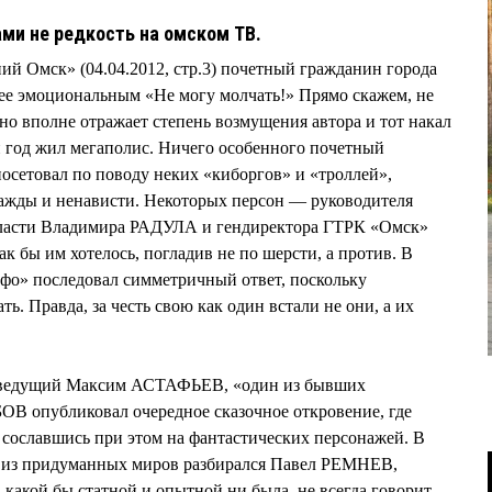
ми не редкость на омском ТВ.
ий Омск» (04.04.2012, стр.3) почетный гражданин города
е эмоциональным «Не могу молчать!» Прямо скажем, не
но вполне отражает степень возмущения автора и тот накал
й год жил мегаполис. Ничего особенного почетный
посетовал по поводу неких «киборгов» и «троллей»,
ражды и ненависти. Некоторых персон — руководителя
бласти Владимира РАДУЛА и гендиректора ГТРК «Омск»
 бы им хотелось, погладив не по шерсти, а против. В
фо» последовал симметричный ответ, поскольку
ь. Правда, за честь свою как один встали не они, а их
р ведущий Максим АСТАФЬЕВ, «один из бывших
В опубликовал очередное сказочное откровение, где
, сославшись при этом на фантастических персонажей. В
а из придуманных миров разбирался Павел РЕМНЕВ,
 какой бы статной и опытной ни была, не всегда говорит