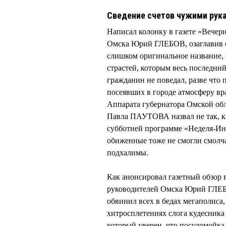
Сведение счетов чужими рука
Написал колонку в газете «Вечерн
Омска Юрий ГЛЕБОВ, озаглавив е
слишком оригинальное название, 
страстей, которым весь последни
гражданин не поведал, разве что 
посеявших в городе атмосферу в
Аппарата губернатора Омской о
Павла ПАУТОВА назвал не так, как
субботней программе «Неделя-Ин
обиженные тоже не смогли смолчат
подхалимы.
Как анонсировал газетный обзо
руководителей Омска Юрий ГЛЕБО
обвинил всех в бедах мегаполиса
хитросплетениях слога кудесник
который уверен, что посудомойка,