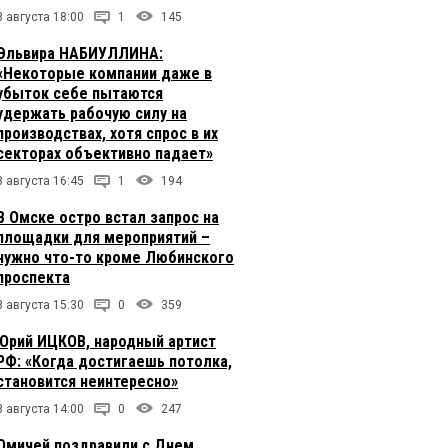
8 августа 18:00
1
145
Эльвира НАБИУЛЛИНА:
«Некоторые компании даже в
убыток себе пытаются
удержать рабочую силу на
производствах, хотя спрос в их
секторах объективно падает»
8 августа 16:45
1
194
В Омске остро встал запрос на
площадки для мероприятий –
нужно что-то кроме Любинского
проспекта
8 августа 15:30
0
359
Юрий ИЦКОВ, народный артист
РФ: «Когда достигаешь потолка,
становится неинтересно»
8 августа 14:00
0
247
Омичей поздравили с Днем