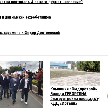
т на контроле». А за кого держат население?
 и дни омских захребетников
к, карамель и Федор Достоевский
Компания «Омдорстрой»
Валоди ГЕВОРГЯНА
благоустроила площадь у
КДЦ «Иртыш»