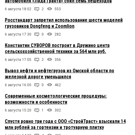
автомобиля «Лада Гранта» сбил семь пешеходов
6 августа 18:02
2
553
Росстандарт запретил использование шести моделей
грузовиков Dongfeng и Zoomlion
6 августа 17:30
0
282
Константин СУВОРОВ построит в Дружино центр
сельскохозяйственной техники за 564 млн руб.
6 августа 17:05
2
356
Вывоз нефти и нефтегрузов из Омской области по
железной дороге уменьшился
6 августа 16:00
0
462
Современные косметологические процедуры:
возможности и особенности
6 августа 15:20
1
302
Спустя ровно три года с ООО «СтройТраст» взыскали 14
млн рублей за гортензии и тротуарную плитку