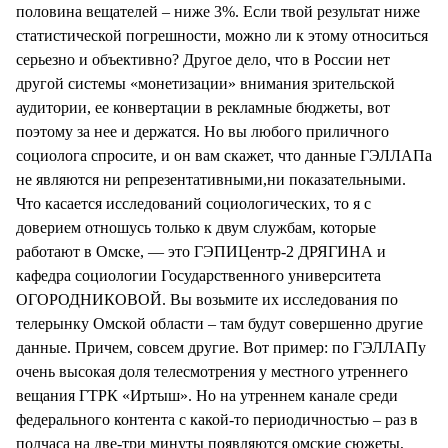
половина вещателей – ниже 3%. Если твой результат ниже
статистической погрешности, можно ли к этому относиться
серьезно и объективно? Другое дело, что в России нет
другой системы «монетизации» внимания зрительской
аудитории, ее конвертации в рекламные бюджеты, вот
поэтому за нее и держатся. Но вы любого приличного
социолога спросите, и он вам скажет, что данные ГЭЛЛАПа
не являются ни репрезентативными,ни показательными.
Что касается исследований социологических, то я с
доверием отношусь только к двум службам, которые
работают в Омске, — это ГЭПИЦентр-2 ДРЯГИНА и
кафедра социологии Государственного университета
ОГОРОДНИКОВОЙ. Вы возьмите их исследования по
телерынку Омской области – там будут совершенно другие
данные. Причем, совсем другие. Вот пример: по ГЭЛЛАПу
очень высокая доля телесмотрения у местного утреннего
вещания ГТРК «Иртыш». Но на утреннем канале среди
федерального контента с какой-то периодичностью – раз в
полчаса на две-три минуты появляются омские сюжеты,