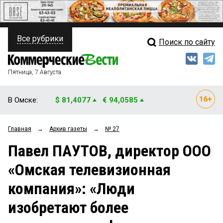
Все рубрики
Поиск по сайту
ПОЛИТИКА
Свежий выпуск
Медиа
ФИНАНСЫ
Пятница, 7 Августа
Кто есть кто
НЕДВИЖИМОСТЬ
В Омске:
$ 81,4077
€ 94,0585
Интервью
БИЗНЕС
Главная
→
Архив газеты
→
№ 27
Мнения
ОБЩЕСТВО
Павел ПАУТОВ, директор ООО
Рейтинги
ЗАКОН
«Омская телевизионная
Блоги
НОВОСТИ КОМПАНИЙ
компания»: «Люди
Архив
ПРОИСШЕСТВИЯ
изобретают более
СТИЛЬ ЖИЗНИ