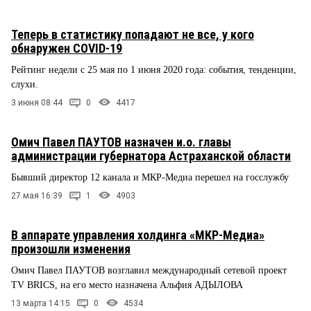
Теперь в статистику попадают не все, у кого
обнаружен COVID-19
Рейтинг недели с 25 мая по 1 июня 2020 года: события, тенденции,
слухи.
3 июня 08:44
0
4417
Омич Павел ПАУТОВ назначен и.о. главы
администрации губернатора Астраханской области
Бывший директор 12 канала и МКР-Медиа перешел на госслужбу
27 мая 16:39
1
4903
В аппарате управления холдинга «МКР-Медиа»
произошли изменения
Омич Павел ПАУТОВ возглавил международный сетевой проект
TV BRICS, на его место назначена Альфия АДЫЛОВА
13 марта 14:15
0
4534