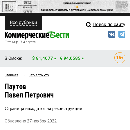
Все рубрики
Поиск по сайту
ПОЛИТИКА
Свежий выпуск
Медиа
ФИНАНСЫ
Пятница, 7 Августа
Кто есть кто
НЕДВИЖИМОСТЬ
В Омске:
$ 81,4077
€ 94,0585
Интервью
БИЗНЕС
Главная
→
Кто есть кто
Мнения
ОБЩЕСТВО
Паутов
Рейтинги
ЗАКОН
Павел Петрович
Блоги
НОВОСТИ КОМПАНИЙ
Страница находится на реконструкции.
Архив
ПРОИСШЕСТВИЯ
Обновлено 27 ноября 2022
СТИЛЬ ЖИЗНИ