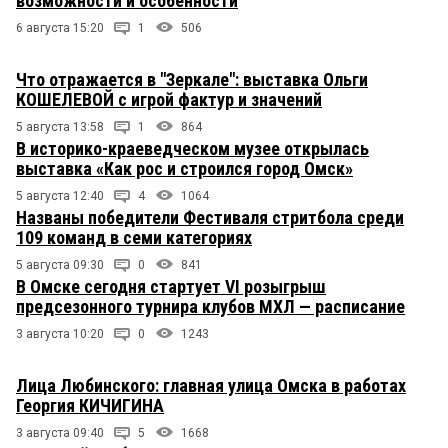
возможности и особенности
6 августа 15:20
1
506
Что отражается в "Зеркале": выставка Ольги
КОШЕЛЕВОЙ с игрой фактур и значений
5 августа 13:58
1
864
В историко-краеведческом музее открылась
выставка «Как рос и строился город Омск»
5 августа 12:40
4
1064
Названы победители Фестиваля стритбола среди
109 команд в семи категориях
5 августа 09:30
0
841
В Омске сегодня стартует VI розыгрыш
предсезонного турнира клубов МХЛ — расписание
3 августа 10:20
0
1243
Лица Любинского: главная улица Омска в работах
Георгия КИЧИГИНА
3 августа 09:40
5
1668