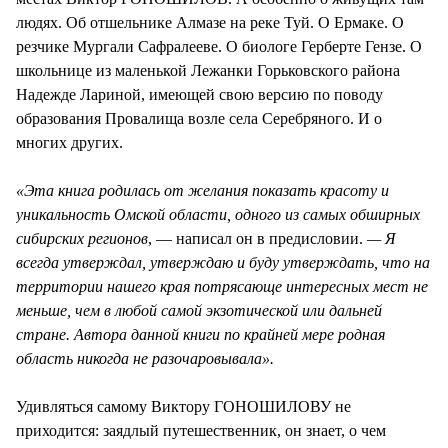
людях. Об отшельнике Алмазе на реке Туй. О Ермаке. О
резчике Мургали Сафралееве. О биологе Герберте Гензе. О
школьнице из маленькой Лежанки Горьковского района
Надежде Лариной, имеющей свою версию по поводу
образования Провалища возле села Серебряного. И о
многих других.
«Эта книга родилась от желания показать красоту и
уникальность Омской области, одного из самых обширных
сибирских регионов
, — написал он в предисловии.
— Я
всегда утверждал, утверждаю и буду утверждать, что на
территории нашего края потрясающе интересных мест не
меньше, чем в любой самой экзотической или дальней
стране. Автора данной книги по крайней мере родная
область никогда не разочаровывала».
Удивляться самому Виктору ГОНОШИЛОВУ не
приходится: заядлый путешественник, он знает, о чем