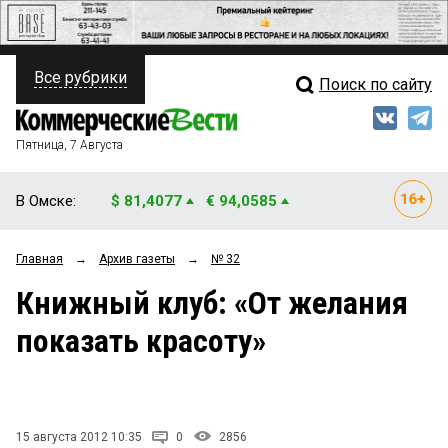
Все рубрики
Поиск по сайту
ПОЛИТИКА
Свежий выпуск
Медиа
ФИНАНСЫ
Пятница, 7 Августа
Кто есть кто
НЕДВИЖИМОСТЬ
В Омске:
$ 81,4077
€ 94,0585
Интервью
БИЗНЕС
Главная
→
Архив газеты
→
№ 32
Мнения
ОБЩЕСТВО
Книжный клуб: «От желания
Рейтинги
ЗАКОН
показать красоту»
Блоги
НОВОСТИ КОМПАНИЙ
Архив
ПРОИСШЕСТВИЯ
15 августа 2012 10:35
0
2856
СТИЛЬ ЖИЗНИ