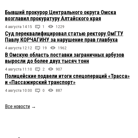
Бывший прокурор Центрального округа Омска
возглавил прокуратуру Алтайского края
4 августа 14:15
1
1229
Суд переквалифицировал статью ректору ОмГТУ
Павлу КОРЧАГИНУ за нарушение прав главбуха
4 августа 12:12
19
1962
В Омскую область поставки заграничных арбузов
выросли до более двух тысяч тонн
4 августа 11:10
2
907
Полицейские подвели итоги спецопераций «Трасса»
и «Пассажирский транспорт»
4 августа 10:00
0
887
Все новости
→