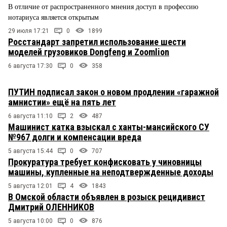
В отличие от распространенного мнения доступ в профессию
нотариуса является открытым
29 июля 17:21
0
1899
Росстандарт запретил использование шести
моделей грузовиков Dongfeng и Zoomlion
6 августа 17:30
0
358
ПУТИН подписал закон о новом продлении «гаражной
амнистии» ещё на пять лет
6 августа 11:10
2
487
Машинист катка взыскал с ханты-мансийского СУ
№967 долги и компенсации вреда
5 августа 15:44
0
707
Прокуратура требует конфисковать у чиновницы
машины, купленные на неподтвержденные доходы
5 августа 12:01
4
1843
В Омской области объявлен в розыск рецидивист
Дмитрий ОЛЕННИКОВ
5 августа 10:00
0
876