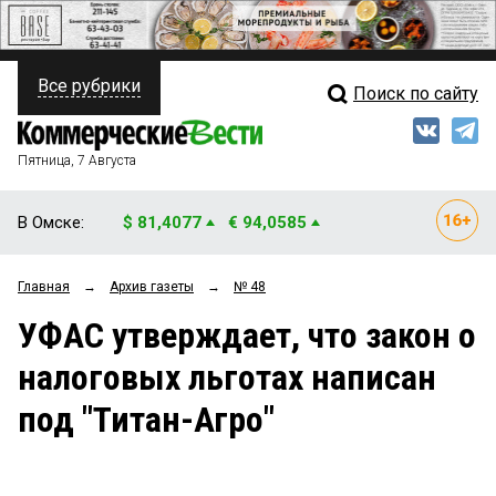
Все рубрики
Поиск по сайту
ПОЛИТИКА
Свежий выпуск
Медиа
ФИНАНСЫ
Пятница, 7 Августа
Кто есть кто
НЕДВИЖИМОСТЬ
В Омске:
$ 81,4077
€ 94,0585
Интервью
БИЗНЕС
Главная
→
Архив газеты
→
№ 48
Мнения
ОБЩЕСТВО
УФАС утверждает, что закон о
Рейтинги
ЗАКОН
налоговых льготах написан
Блоги
НОВОСТИ КОМПАНИЙ
под "Титан-Агро"
Архив
ПРОИСШЕСТВИЯ