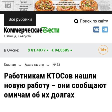
Все рубрики
Поиск по сайту
ПОЛИТИКА
Свежий выпуск
Медиа
ФИНАНСЫ
Пятница, 7 Августа
Кто есть кто
НЕДВИЖИМОСТЬ
В Омске:
$ 81,4077
€ 94,0585
Интервью
БИЗНЕС
Главная
→
Архив газеты
→
№ 23
Мнения
ОБЩЕСТВО
Работникам КТОСов нашли
Рейтинги
ЗАКОН
новую работу – они сообщают
Блоги
НОВОСТИ КОМПАНИЙ
омичам об их долгах
Архив
ПРОИСШЕСТВИЯ