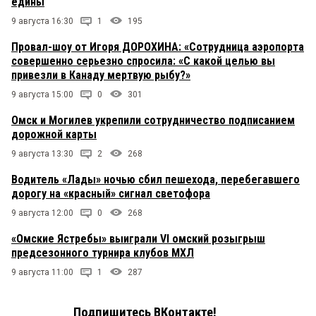
едины
9 августа 16:30
1
195
Провал-шоу от Игоря ДОРОХИНА: «Сотрудница аэропорта
совершенно серьезно спросила: «С какой целью вы
привезли в Канаду мертвую рыбу?»
9 августа 15:00
0
301
Омск и Могилев укрепили сотрудничество подписанием
дорожной карты
9 августа 13:30
2
268
Водитель «Лады» ночью сбил пешехода, перебегавшего
дорогу на «красный» сигнал светофора
9 августа 12:00
0
268
«Омские Ястребы» выиграли VI омский розыгрыш
предсезонного турнира клубов МХЛ
9 августа 11:00
1
287
Подпишитесь ВКонтакте!