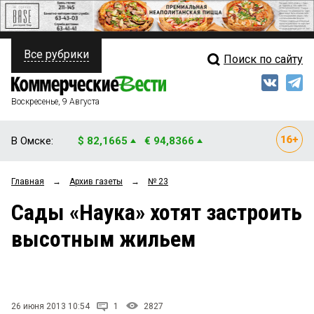
Все рубрики
Поиск по сайту
ПОЛИТИКА
Свежий выпуск
Медиа
ФИНАНСЫ
Воскресенье, 9 Августа
Кто есть кто
НЕДВИЖИМОСТЬ
В Омске:
$ 82,1665
€ 94,8366
Интервью
БИЗНЕС
Главная
→
Архив газеты
→
№ 23
Мнения
ОБЩЕСТВО
Сады «Наука» хотят застроить
Рейтинги
ЗАКОН
высотным жильем
Блоги
НОВОСТИ КОМПАНИЙ
Архив
ПРОИСШЕСТВИЯ
26 июня 2013 10:54
1
2827