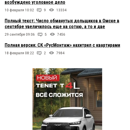
возбуждено уголовное дело
10 февраля 10:02
9
13334
Полный текст: Число обманутых дольщиков в Омске в
сентябре увеличилось еще на сотню, а то и две
29 сентября 09:06
5
7456
Полная версия: СК «РусМонтаж» нахитрил с квартирами
18 февраля 08:22
2
7984