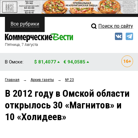
Все рубрики
Поиск по сайту
ПОЛИТИКА
Свежий выпуск
Медиа
ФИНАНСЫ
Пятница, 7 Августа
Кто есть кто
НЕДВИЖИМОСТЬ
В Омске:
$ 81,4077
€ 94,0585
Интервью
БИЗНЕС
Главная
→
Архив газеты
→
№ 23
Мнения
ОБЩЕСТВО
В 2012 году в Омской области
Рейтинги
ЗАКОН
открылось 30 «Магнитов» и
Блоги
НОВОСТИ КОМПАНИЙ
10 «Холидеев»
Архив
ПРОИСШЕСТВИЯ