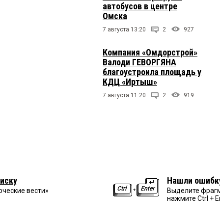
автобусов в центре
Омска
7 августа 13:20
2
927
Компания «Омдорстрой»
Валоди ГЕВОРГЯНА
благоустроила площадь у
КДЦ «Иртыш»
7 августа 11:20
2
919
иску
Нашли ошибк
рческие вести»
Выделите фрагм
нажмите Ctrl + E