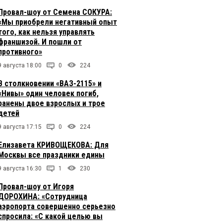
Провал-шоу от Семена СОКУРА:
«Мы приобрели негативный опыт
того, как нельзя управлять
франшизой. И пошли от
противного»
9 августа 18:00
0
224
В столкновении «ВАЗ-2115» и
«Нивы» один человек погиб,
ранены двое взрослых и трое
детей
9 августа 17:15
0
224
Елизавета КРИВОЩЕКОВА: Для
Москвы все праздники едины
9 августа 16:30
1
230
Провал-шоу от Игоря
ДОРОХИНА: «Сотрудница
аэропорта совершенно серьезно
спросила: «С какой целью вы