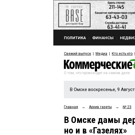
ПОЛИТИКА
ФИНАНСЫ
НЕДВИ
Свежий выпуск
Медиа
Кто есть кто
О том, что происходит на самом деле
В Омске воскресенье, 9 Август
Главная
→
Архив газеты
→
№ 23
В Омске дамы дер
но и в «Газелях»