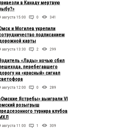
привезли в Канаду мертвую
рыбу?»
9 августа 15:00
0
341
Омск и Могилев укрепили
сотрудничество подписанием
дорожной карты
9 августа 13:30
2
299
Водитель «Лады» ночью сбил
пешехода, перебегавшего
дорогу на «красный» сигнал
светофора
9 августа 12:00
0
289
«Омские Ястребы» выиграли VI
омский розыгрыш
предсезонного турнира клубов
МХЛ
9 августа 11:00
1
309