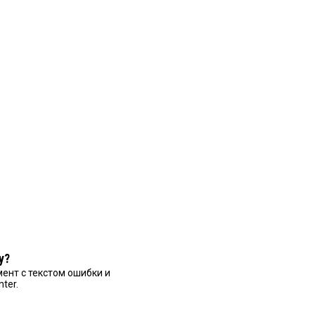
у?
ент с текстом ошибки и
nter.