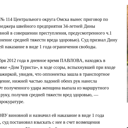
 № 114 Центрального округа Омска вынес приговор по
неджера швейного предприятия 34-летней Дины
ой в совершении преступления, предусмотренного ч.1
ение средней тяжести вреда здоровью). Суд признал Дину
 наказание в виде 1 года ограничения свободы.
ября 2012 года в дневное время ПАВЛОВА, находясь в
вке «Дом Туриста», в ходе ссоры, вспыхнувшей при входе
сажиркой, увидев, что оппонентка зашла в транспортное
идение, нижней частью ладоней обеих рук нанесла
 От полученного удара женщина выпала из маршрутного
 руку, получив средней тяжести вред здоровью, —
прокуратуре.
У виновной и назначил ей наказание в виде 1 года
 суд постановил взыскать с нее в счет возмещения