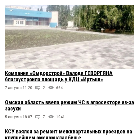
Компания «Омдорстрой» Валоди ГЕВОРГЯНА
благоустроила площадь у КДЦ «Иртыш»
7 августа 11:20
2
664
Омская область ввела режим ЧС в агросекторе из-за
засухи
5 августа 18:07
7
1041
КСУ взялся за ремонт межквартальных проездов на
крупнейшем омском кладбище