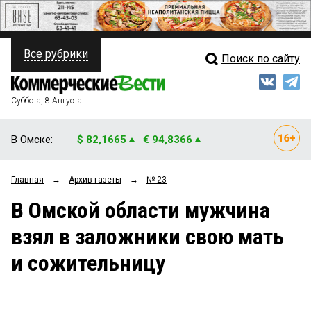
Все рубрики
Поиск по сайту
ПОЛИТИКА
Свежий выпуск
Медиа
ФИНАНСЫ
Суббота, 8 Августа
Кто есть кто
НЕДВИЖИМОСТЬ
В Омске:
$ 82,1665
€ 94,8366
Интервью
БИЗНЕС
Главная
→
Архив газеты
→
№ 23
Мнения
ОБЩЕСТВО
В Омской области мужчина
Рейтинги
ЗАКОН
взял в заложники свою мать
Блоги
НОВОСТИ КОМПАНИЙ
и сожительницу
Архив
ПРОИСШЕСТВИЯ