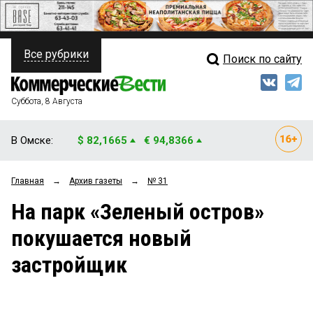
Все рубрики
Поиск по сайту
ПОЛИТИКА
Свежий выпуск
Медиа
ФИНАНСЫ
Суббота, 8 Августа
Кто есть кто
НЕДВИЖИМОСТЬ
В Омске:
$ 82,1665
€ 94,8366
Интервью
БИЗНЕС
Главная
→
Архив газеты
→
№ 31
Мнения
ОБЩЕСТВО
На парк «Зеленый остров»
Рейтинги
ЗАКОН
покушается новый
Блоги
НОВОСТИ КОМПАНИЙ
застройщик
Архив
ПРОИСШЕСТВИЯ
СТИЛЬ ЖИЗНИ