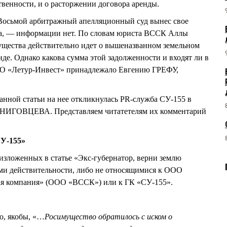
твенности, и о расторжении договора аренды.
 Восьмой арбитражный апелляционный суд вынес свое
ода, — информации нет. По словам юриста ВССК Аллы
ущества действительно идет о вышеназванном земельном
нде. Однако какова сумма этой задолженности и входят ли в
 ООО «Летур-Инвест» принадлежало Евгению ГРЕФУ,
анной статьи на нее откликнулась PR-служба СУ-155 в
ЕРНИГОВЦЕВА. Представляем читатетелям их комментарий
У-155»
 изложенных в статье «Экс-губернатор, верни землю
ими действительности, либо не относящимися к ООО
ая компания» (ООО «ВССК») или к ГК «СУ-155».
о, якобы, «…
Росимущество обратилось с иском о