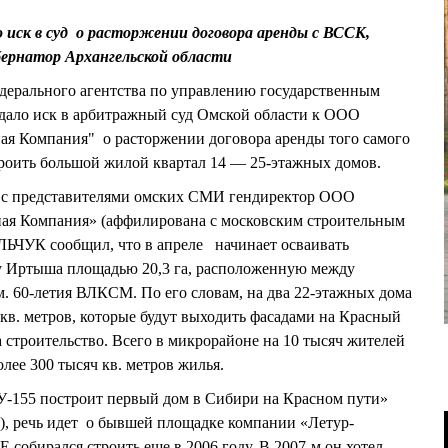
 иск в суд о расторжении договора аренды с ВССК,
бернатор Архангельской области
ерального агентства по управлению государственным
дало иск в арбитражный суд Омской области к ООО
ая Компания" о расторжении договора аренды того самого
строить большой жилой квартал 14 — 25-этажных домов.
е с представителями омских СМИ гендиректор ООО
ая Компания» (аффилирована с московским строительным
ЬЧУК сообщил, что в апреле начинает осваивать
у Иртыша площадью 20,3 га, расположенную между
. 60-летия ВЛКСМ. По его словам, на два 22-этажных дома
в. метров, которые будут выходить фасадами на Красный
 строительство. Всего в микрорайоне на 10 тысяч жителей
лее 300 тысяч кв. метров жилья.
У-155 построит первый дом в Сибири на Красном пути»
а), речь идет о бывшей площадке компании «Летур-
обирался строить еще в 2006 году. В 2007-м он хотел