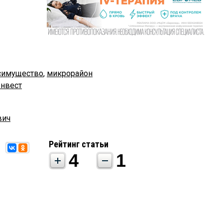
симущество
,
микрорайон
нвест
вич
Рейтинг статьи
4
1