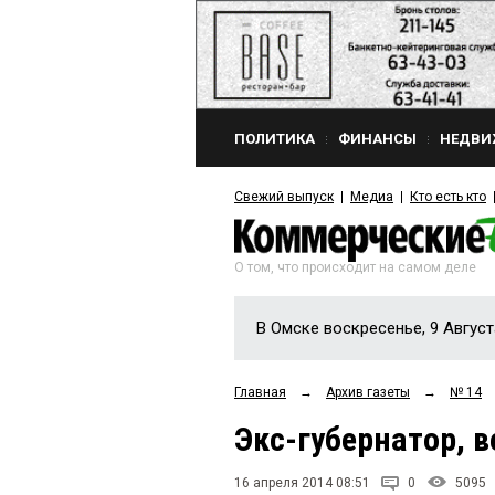
ПОЛИТИКА
ФИНАНСЫ
НЕДВИ
Свежий выпуск
Медиа
Кто есть кто
О том, что происходит на самом деле
В Омске воскресенье, 9 Август
Главная
→
Архив газеты
→
№ 14
Экс-губернатор, в
16 апреля 2014 08:51
0
5095