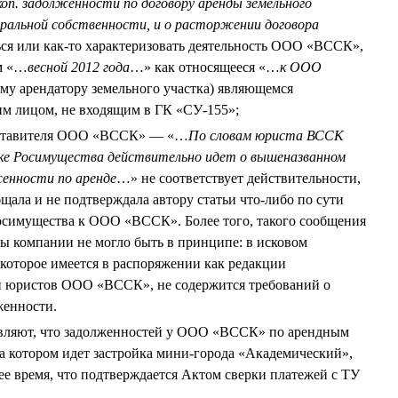
 коп. задолженности по договору аренды земельного
еральной собственности, и о расторжении договора
ся или как-то характеризовать деятельность ООО «ВССК»,
ом «…
весной 2012 года
…» как относящееся «…
к ООО
му арендатору земельного участка) являющемся
м лицом, не входящим в ГК «СУ-155»;
едставителя ООО «ВССК» — «…
По словам юриста ВССК
ске Росимущества действительно идет о вышеназванном
женности по аренде
…» не соответствует действительности,
щала и не подтверждала автору статьи что-либо по сути
симущества к ООО «ВССК». Более того, такого сообщения
ы компании не могло быть в принципе: в исковом
которое имеется в распоряжении как редакции
 и юристов ООО «ВССК», не содержится требований о
женности.
ляют, что задолженностей у ООО «ВССК» по арендным
на котором идет застройка мини-города «Академический»,
ее время, что подтверждается Актом сверки платежей с ТУ