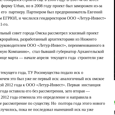
фирму Urban, но в 2008 году проект был заморожен из-за
его партнеру. Партнером был предприниматель Евгений
ым ЕГРЮЛ, и числился гендиректором ООО «Летур-Инвест»
1-го.
ельный совет города Омска рассмотрел эскизный проект
крорайона, разработанный архитекторами из Нижнего
а руководителем ООО «Летур-Инвест», переименованного в
ную Компанию», стал бывший губернатор Архангельской
це марта — начале апреля текущего года строители уже
 текущего года, ТУ Росимущества подало иск о
ичем это был уже не первый иск: аналогичный иск омское
ной 2012 года к ООО «Летур-Инвест». Первая инстанция
ода оставила его без рассмотрения, зато вторая —
 2012 года отменила это определение и направила в
 рассмотрение по существу. Но полтора года этого нового
 случилось, пока не последовал нынешний иск на уже