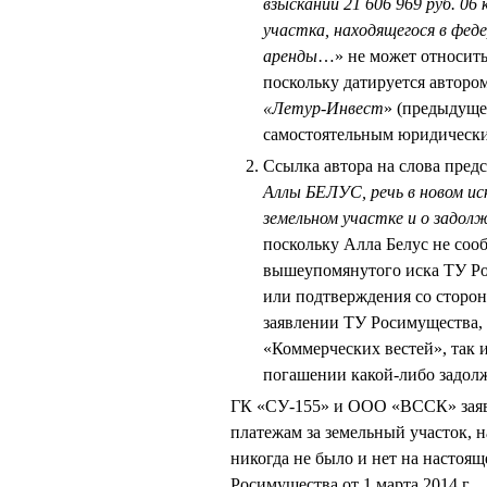
взыскании 21 606 969 руб. 06
участка, находящегося в фед
аренды
…» не может относить
поскольку датируется автор
«Летур-Инвест
» (предыдуще
самостоятельным юридически
Ссылка автора на слова пр
Аллы БЕЛУС, речь в новом и
земельном участке и о задол
поскольку Алла Белус не сооб
вышеупомянутого иска ТУ Ро
или подтверждения со сторон
заявлении ТУ Росимущества, 
«Коммерческих вестей», так
погашении какой-либо задол
ГК «СУ-155» и ООО «ВССК» заяв
платежам за земельный участок, 
никогда не было и нет на настоящ
Росимущества от 1 марта 2014 г.