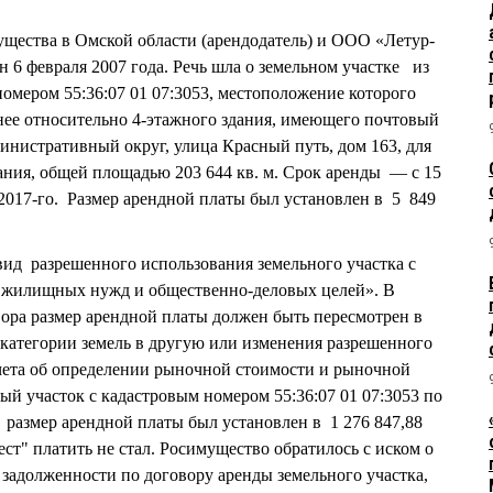
щества в Омской области (арендодатель) и ООО «Летур-
 6 февраля 2007 года. Речь шла о земельном участке из
номером 55:36:07 01 07:3053, местоположение которого
днее относительно 4-этажного здания, имеющего почтовый
министративный округ, улица Красный путь, дом 163, для
ания, общей площадью 203 644 кв. м. Срок аренды — с 15
 2017-го. Размер арендной платы был установлен в 5 849
 вид разрешенного использования земельного участка с
я жилищных нужд и общественно-деловых целей». В
овора размер арендной платы должен быть пересмотрен в
й категории земель в другую или изменения разрешенного
чета об определении рыночной стоимости и рыночной
ый участок с кадастровым номером 55:36:07 01 07:3053 по
а размер арендной платы был установлен в 1 276 847,88
ест" платить не стал. Росимущество обратилось с иском о
. задолженности по договору аренды земельного участка,