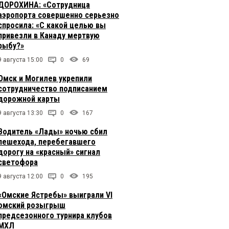
ДОРОХИНА: «Сотрудница
аэропорта совершенно серьезно
спросила: «С какой целью вы
привезли в Канаду мертвую
рыбу?»
9 августа 15:00
0
69
Омск и Могилев укрепили
сотрудничество подписанием
дорожной карты
9 августа 13:30
0
167
Водитель «Лады» ночью сбил
пешехода, перебегавшего
дорогу на «красный» сигнал
светофора
9 августа 12:00
0
195
«Омские Ястребы» выиграли VI
омский розыгрыш
предсезонного турнира клубов
МХЛ