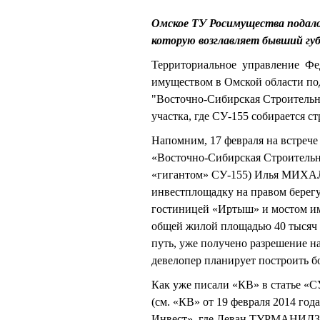
Омское ТУ Росимущества подало
которую возглавляет бывший гу
Территориальное управление Фед
имуществом в Омской области по
"Восточно-Сибирская Строительн
участка, где СУ-155 собирается 
Напомним, 17 февраля на встреч
«Восточно-Сибирская Строительн
«гигантом» СУ-155) Илья МИХАЛ
инвестплощадку на правом берег
гостиницей «Иртыш» и мостом им
общей жилой площадью 40 тысяч к
путь, уже получено разрешение на
девелопер планирует построить бо
Как уже писали «КВ» в статье «С
(см. «КВ» от 19 февраля 2014 год
Инвест», где Леван ТУРМАНИДЗЕ с