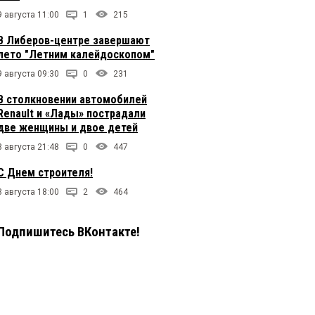
9 августа 11:00
1
215
В Либеров-центре завершают
лето "Летним калейдоскопом"
9 августа 09:30
0
231
В столкновении автомобилей
Renault и «Лады» пострадали
две женщины и двое детей
8 августа 21:48
0
447
С Днем строителя!
8 августа 18:00
2
464
Подпишитесь ВКонтакте!