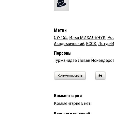
Метки
СУ-155
,
Илья МИХАЛЬЧУК
,
Ро
Академический
,
ВССК
,
Летур-И
Персоны
Турманидзе Леван Искендеро
Комментировать
Комментарии
Комментариев нет.
Ваш комментарий