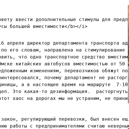
овету ввести дополнительные стимулы для предпр
усы большей вместимости</b></i>
16 апреля директор департамента транспорта ад
 по его словам, направлена на стимулирование 
овить, что одно транспортное средство вместим
Омске китайских автобусов вместимостью от 50 
едложенным изменениям, перевозчиков обяжут по
оинтересовался, почему департамент не расторг
диницы, а в настоящее время на маршруте  7-10
дел. Это какая-то дезинформация.  расторгнуть
этот хаос на дорогах мы не устраним, не прини
 закон, регулирующий перевозки, был внесен ещ
нию работы с предпринимателями считаю неверны