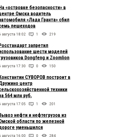
На «островке безопасности» в
центре Омска водитель
автомобиля «Лада Гранта» сбил
семь пешеходов
6 августа 18:02
1
219
Росстандарт запретил
использование шести моделей
грузовиков Dongfeng и Zoomlion
6 августа 17:30
0
150
Константин СУВОРОВ построит в
Дружино центр
сельскохозяйственной техники
за 564 млн руб.
6 августа 17:05
1
201
Вывоз нефти и нефтегрузов из
Омской области по железной
дороге уменьшился
6 августа 16:00
0
284