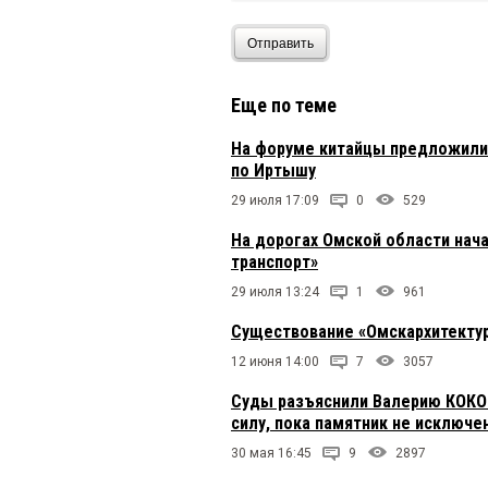
Отправить
Еще по теме
На форуме китайцы предложили 
по Иртышу
29 июля 17:09
0
529
На дорогах Омской области нач
транспорт»
29 июля 13:24
1
961
Существование «Омскархитектур
12 июня 14:00
7
3057
Суды разъяснили Валерию КОКОР
силу, пока памятник не исключе
30 мая 16:45
9
2897