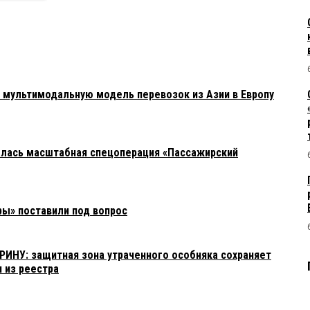
мультимодальную модель перевозок из Азии в Европу
алась масштабная спецоперация «Пассажирский
ы» поставили под вопрос
ИНУ: защитная зона утраченного особняка сохраняет
н из реестра