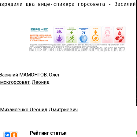
азрядили два вице-спикера горсовета - Василий
Василий МАМОНТОВ
,
Олег
мскгорсовет
,
Леонид
Михайленко Леонид Дмитриевич
,
Рейтинг статьи