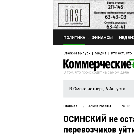
ПОЛИТИКА
ФИНАНСЫ
НЕДВИ
Свежий выпуск
Медиа
Кто есть кто
О том, что происходит на самом деле
В Омске четверг, 6 Августа
Главная
→
Архив газеты
→
№ 15
ОСИНСКИЙ не ост
перевозчиков уйти