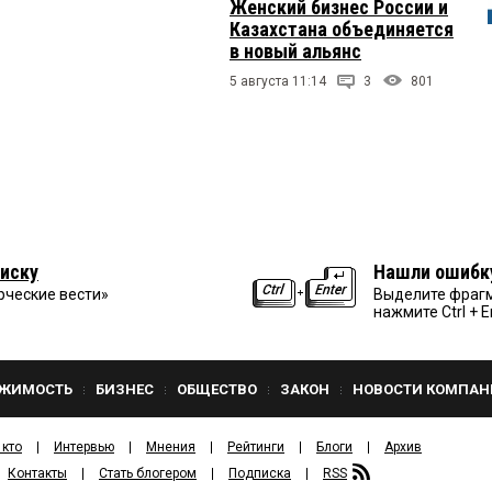
Женский бизнес России и
Казахстана объединяется
в новый альянс
5 августа 11:14
3
801
иску
Нашли ошибк
рческие вести»
Выделите фрагм
нажмите Ctrl + E
ЖИМОСТЬ
БИЗНЕС
ОБЩЕСТВО
ЗАКОН
НОВОСТИ КОМПАН
 кто
Интервью
Мнения
Рейтинги
Блоги
Архив
Контакты
Стать блогером
Подписка
RSS