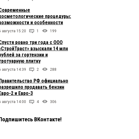
Современные
косметологические процедуры:
возможности и особенности
6 августа 15:20
1
199
Спустя ровно три года с ООО
«СтройТраст» взыскали 14 млн
рублей за гортензии и
тротуарную плитку
6 августа 14:39
2
288
Правительство РФ официально
разрешило продавать бензин
Евро-2 и Евро-3
6 августа 14:00
4
306
Подпишитесь ВКонтакте!