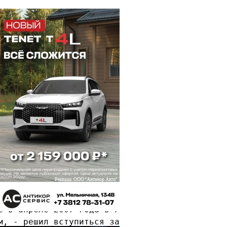
инимателей,

министрации Омска Олег ОСИНСКИЙ представил де
перевозчиков к активной замене подвижного сос
остью до 15 мест можно заменить на один автом
до 79 мест Олег ОСИНСКИЙ предложил добавить в
давать ежеквартальную отчетность о количестве
ает договоры с теми предпринимателями, которы
 его единиц. Я знаю, что по этому поводу депа
 можно с каждым, по любой причине. В правовом
мая действенных мер. Они между собой там деру
е в апреле 2007 года в Госдуму РФ, в апреле т
м, - решил вступиться за ОСИНСКОГО депутат Ва