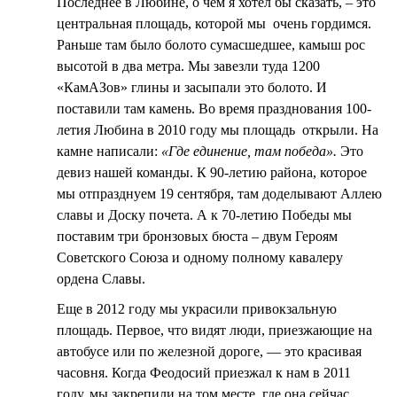
Последнее в Любине, о чем я хотел бы сказать, – это
центральная площадь, которой мы очень гордимся.
Раньше там было болото сумасшедшее, камыш рос
высотой в два метра. Мы завезли туда 1200
«КамАЗов» глины и засыпали это болото. И
поставили там камень. Во время празднования 100-
летия Любина в 2010 году мы площадь открыли. На
камне написали:
«Где единение, там победа».
Это
девиз нашей команды. К 90-летию района, которое
мы отпразднуем 19 сентября, там доделывают Аллею
славы и Доску почета. А к 70-летию Победы мы
поставим три бронзовых бюста – двум Героям
Советского Союза и одному полному кавалеру
ордена Славы.
Еще в 2012 году мы украсили привокзальную
площадь. Первое, что видят люди, приезжающие на
автобусе или по железной дороге, — это красивая
часовня. Когда Феодосий приезжал к нам в 2011
году, мы закрепили на том месте, где она сейчас