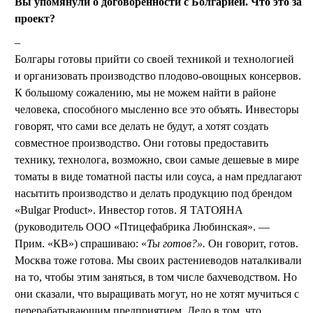
Вы упомянули о договоренности с Болгарией. Что это за
проект?
Болгары готовы прийти со своей техникой и технологией
и организовать производство плодово-овощных консервов.
К большому сожалению, мы не можем найти в районе
человека, способного мысленно все это объять. Инвесторы
говорят, что сами все делать не будут, а хотят создать
совместное производство. Они готовы предоставить
технику, технолога, возможно, свои самые дешевые в мире
томаты в виде томатной пасты или соуса, а нам предлагают
насытить производство и делать продукцию под брендом
«Bulgar Product». Инвестор готов. Я ТАТОЯНА
(руководитель ООО «Птицефабрика Любинская». —
Прим. «КВ») спрашиваю: «
Ты готов?».
Он говорит, готов.
Москва тоже готова. Мы своих растениеводов наталкивали
на то, чтобы этим заняться, в том числе бахчеводством. Но
они сказали, что выращивать могут, но не хотят мучиться с
перерабатывающим предприятием. Дело в том, что