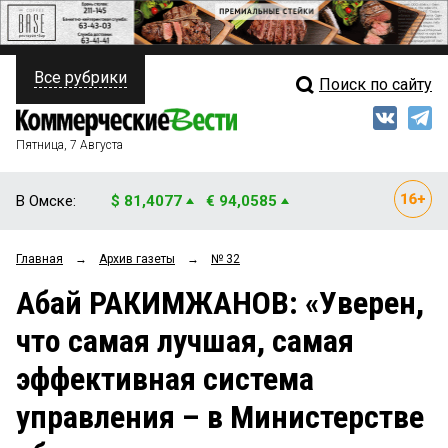
Все рубрики
Поиск по сайту
ПОЛИТИКА
Свежий выпуск
Медиа
ФИНАНСЫ
Пятница, 7 Августа
Кто есть кто
НЕДВИЖИМОСТЬ
В Омске:
$ 81,4077
€ 94,0585
Интервью
БИЗНЕС
Главная
→
Архив газеты
→
№ 32
Мнения
ОБЩЕСТВО
Абай РАКИМЖАНОВ: «Уверен,
Рейтинги
ЗАКОН
что самая лучшая, самая
Блоги
НОВОСТИ КОМПАНИЙ
эффективная система
Архив
ПРОИСШЕСТВИЯ
управления – в Министерстве