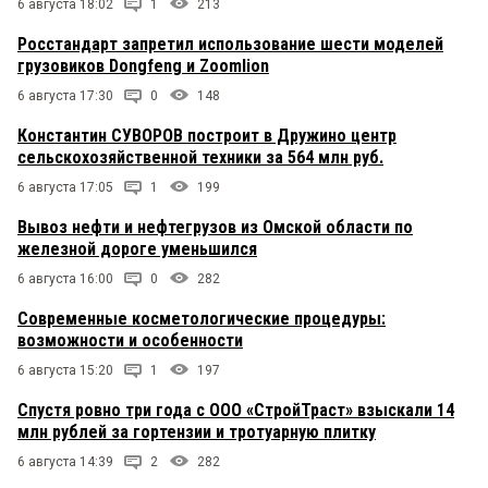
6 августа 18:02
1
213
Росстандарт запретил использование шести моделей
грузовиков Dongfeng и Zoomlion
6 августа 17:30
0
148
Константин СУВОРОВ построит в Дружино центр
сельскохозяйственной техники за 564 млн руб.
6 августа 17:05
1
199
Вывоз нефти и нефтегрузов из Омской области по
железной дороге уменьшился
6 августа 16:00
0
282
Современные косметологические процедуры:
возможности и особенности
6 августа 15:20
1
197
Спустя ровно три года с ООО «СтройТраст» взыскали 14
млн рублей за гортензии и тротуарную плитку
6 августа 14:39
2
282