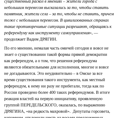
существенный раскол в мнениях – жители города с
небольшим перевесом высказались за то, чтобы ставить
памятник, жители села – за то, чтобы не ставить, причем
тоже с небольшим перевесом. В цивилизованных странах
такие противоречивые ситуации разрешают, обращаясь к
референдуму как инструменту самоуправления
», —
продолжает Вадим ДРЯГИН.
По его мнению, немалая часть омичей сегодня и вовсе не
знает о существовании такой формы прямой демократии
как референдум, а о том, что решения референдума
являются обязательными для исполнения, многие и вовсе
не догадываются. Это неудивительно – в Омске за все
время существования такого инструмента, как местный
референдум, к нему ни разу не прибегали, тогда как по
России проведено более 400 таких референдумов. В итоге
реакция властей на первую инициативу, проявленную
группой ПЕРЕДЕЛЬСКОГО, оказалась, по выражению
ДРЯГИНА, «на редкость махровой». Депутаты горсовета,
напомним, отклонили шесть из восьми предложенных