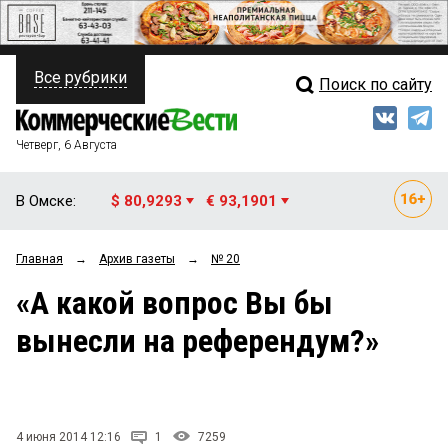
Все рубрики
Поиск по сайту
ПОЛИТИКА
Свежий выпуск
Медиа
ФИНАНСЫ
Четверг, 6 Августа
Кто есть кто
НЕДВИЖИМОСТЬ
В Омске:
$ 80,9293
€ 93,1901
Интервью
БИЗНЕС
Главная
→
Архив газеты
→
№ 20
Мнения
ОБЩЕСТВО
«А какой вопрос Вы бы
Рейтинги
ЗАКОН
вынесли на референдум?»
Блоги
НОВОСТИ КОМПАНИЙ
Архив
ПРОИСШЕСТВИЯ
4 июня 2014 12:16
1
7259