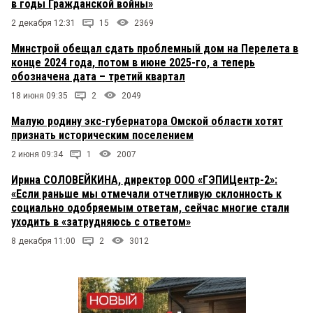
в годы Гражданской войны»
2 декабря 12:31
15
2369
Минстрой обещал сдать проблемный дом на Перелета в
конце 2024 года, потом в июне 2025-го, а теперь
обозначена дата – третий квартал
18 июня 09:35
2
2049
Малую родину экс-губернатора Омской области хотят
признать историческим поселением
2 июня 09:34
1
2007
Ирина СОЛОВЕЙКИНА, директор ООО «ГЭПИЦентр-2»:
«Если раньше мы отмечали отчетливую склонность к
социально одобряемым ответам, сейчас многие стали
уходить в «затрудняюсь с ответом»
8 декабря 11:00
2
3012