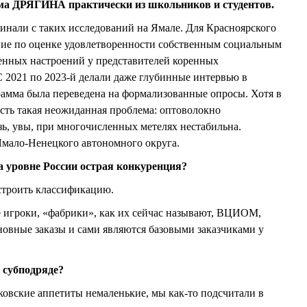
има ДРЯГИНА практически из школьников и студентов.
нали с таких исследований на Ямале. Для Красноярского
ние по оценке удовлетворенности собственным социальным
нных настроений у представителей коренных
 2021 по 2023-й делали даже глубинные интервью в
рамма была переведена на формализованные опросы. Хотя в
сть такая неожиданная проблема: оптоволокно
зь, увы, при многочисленных метелях нестабильна.
Ямало-Ненецкого автономного округа.
на уровне России острая конкуренция?
строить классификацию.
е игроки, «фабрики», как их сейчас называют, ВЦИОМ,
овные заказы и сами являются базовыми заказчиками у
 субподряде?
овские аппетиты немаленькие, мы как-то подсчитали в