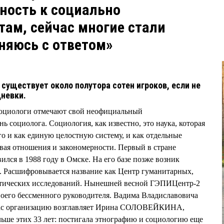
ность к социально
ам, сейчас многие стали
дняюсь с ответом»
существует около полутора сотен игроков, если не
дневки.
социологи отмечают свой неофициальный
 социолога. Социология, как известно, это наука, которая
го и как единую целостную систему, и как отдельные
вая отношения и закономерности. Первый в стране
лся в 1988 году в Омске. На его базе позже возник
асшифровывается название как Центр гуманитарных,
итических исследований. Нынешней весной ГЭПИЦентр-2
своего бессменного руководителя. Вадима Владиславовича
йчас организацию возглавляет Ирина СОЛОВЕЙКИНА,
е этих 33 лет: постигала этнографию и социологию еще