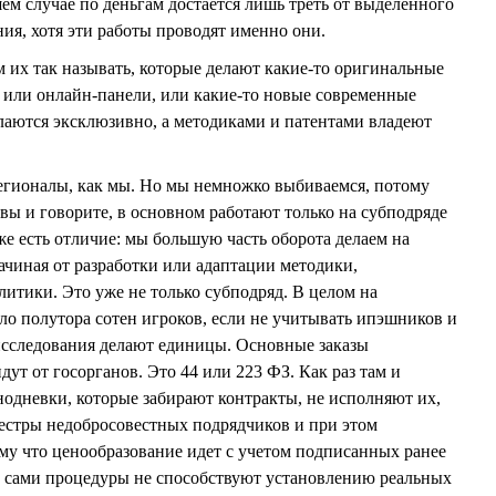
ем случае по деньгам достается лишь треть от выделенного
ия, хотя эти работы проводят именно они.
м их так называть, которые делают какие-то оригинальные
 или онлайн-панели, или какие-то новые современные
лаются эксклюзивно, а методиками и патентами владеют
 регионалы, как мы. Но мы немножко выбиваемся, потому
вы и говорите, в основном работают только на субподряде
же есть отличие: мы большую часть оборота делаем на
чиная от разработки или адаптации методики,
литики. Это уже не только субподряд. В целом на
ло полутора сотен игроков, если не учитывать ипэшников и
сследования делают единицы. Основные заказы
дут от госорганов. Это 44 или 223 ФЗ. Как раз там и
одневки, которые забирают контракты, не исполняют их,
еестры недобросовестных подрядчиков и при этом
му что ценообразование идет с учетом подписанных ранее
 и сами процедуры не способствуют установлению реальных