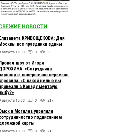
СВЕЖИЕ НОВОСТИ
Елизавета КРИВОЩЕКОВА: Для
Москвы все праздники едины
9 августа 16:30
0
88
Провал-шоу от Игоря
ДОРОХИНА: «Сотрудница
аэропорта совершенно серьезно
спросила: «С какой целью вы
привезли в Канаду мертвую
рыбу?»
9 августа 15:00
0
217
Омск и Могилев укрепили
сотрудничество подписанием
дорожной карты
9 августа 13:30
0
213