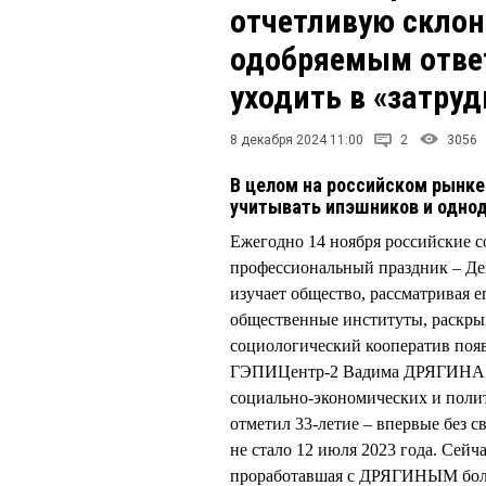
отчетливую склон
одобряемым ответ
уходить в «затру
8 декабря 2024 11:00
2
3056
В целом на российском рынке 
учитывать ипэшников и одно
Ежегодно 14 ноября российские 
профессиональный праздник – День
изучает общество, рассматривая е
общественные институты, раскры
социологический кооператив появи
ГЭПИЦентр-2 Вадима ДРЯГИНА. Р
социально-экономических и пол
отметил 33-летие – впервые без 
не стало 12 июля 2023 года. Се
проработавшая с ДРЯГИНЫМ больш