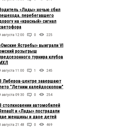
Водитель «Лады» ночью сбил
пешехода, перебегавшего
дорогу на «красный» сигнал
светофора
9 августа 12:00
0
225
«Омские Ястребы» выиграли VI
омский розыгрыш
предсезонного турнира клубов
МХЛ
9 августа 11:00
1
245
В Либеров-центре завершают
лето "Летним калейдоскопом"
9 августа 09:30
0
254
В столкновении автомобилей
Renault и «Лады» пострадали
две женщины и двое детей
8 августа 21:48
0
469