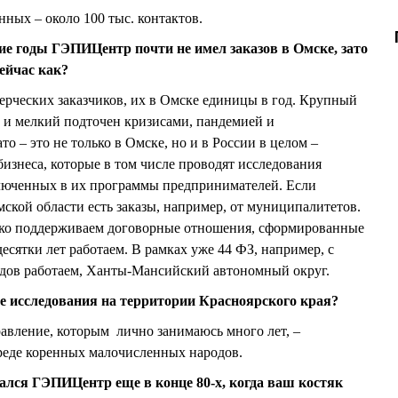
нных – около 100 тыс. контактов.
ие годы ГЭПИЦентр почти не имел заказов в Омске, зато
сейчас как?
мерческих заказчиков, их в Омске единицы в год. Крупный
й и мелкий подточен кризисами, пандемией и
 – это не только в Омске, но и в России в целом –
изнеса, которые в том числе проводят исследования
ключенных в их программы предпринимателей. Если
Омской области есть заказы, например, от муниципалитетов.
дко поддерживаем договорные отношения, сформированные
десятки лет работаем. В рамках уже 44 ФЗ, например, с
одов работаем, Ханты-Мансийский автономный округ.
е исследования на территории Красноярского края?
авление, которым лично занимаюсь много лет, –
еде коренных малочисленных народов.
нался ГЭПИЦентр еще в конце 80-х, когда ваш костяк