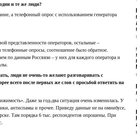
одни и те же люди?
ание, а телефонный опрос с использованием генератора
евой представленности операторов, остальные –
и телефонные опросы, соотношение было обратное.
м по данным Россвязи – у них для каждого оператора и
алы.
ать, люди не очень-то желают разговаривать с
орее всего после первых же слов с просьбой ответить на
стижимость». Даже за год-два ситуация очень изменилась. У
ки, антиспамы и прочее. Приведу данные не на омнибусе,
ирске. Там порядка 6 тыс. респондентов опрошены. При
с.