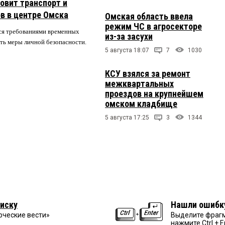
овит транспорт и
в в центре Омска
Омская область ввела
режим ЧС в агросекторе
ся требованиями временных
из-за засухи
ть меры личной безопасности.
5 августа 18:07
7
1030
КСУ взялся за ремонт
межквартальных
проездов на крупнейшем
омском кладбище
5 августа 17:25
3
1344
иску
Нашли ошибк
рческие вести»
Выделите фрагм
нажмите Ctrl + E