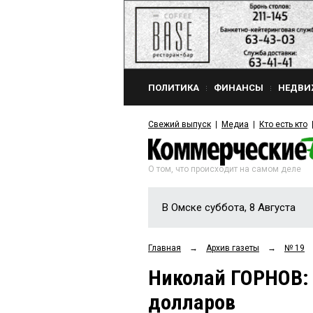
ПОЛИТИКА
ФИНАНСЫ
НЕДВИ
Свежий выпуск
Медиа
Кто есть кто
О том, что происходит на самом деле
В Омске суббота, 8 Августа
Главная
→
Архив газеты
→
№ 19
Николай ГОРНОВ: 
долларов