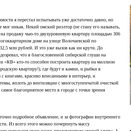
мости я перестал испытывать уже достаточно давно, но
 мог никак. Некий омский риэлтор (не стану его называть,
 на продажу чью-то двухуровневую квартиру площадью 306
ногоквартирном доме на улице Волочаевской по
2,5 млн рублей. И это уже вызов как ни крути. До
озревал, что в благословенной сибирской глуши на
ии «КВ» кто-то способен построить квартиру на миллион
ородскую квартиру!), где будут и камин, и рыбки в
а с книгами, красиво вписанными в интерьер, и
емы, вплоть до вентиляции с многоступенчатой очисткой
 самое благоприятное место в городе с точки зрения
аточно подробное объявление, и за фотографии внутреннего
ти. Из всего этого можно почерпнуть массу
чем окружают свою жизнь представители омской элиты. А