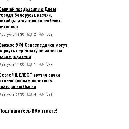
Омичей поздравили с Днем
города белорусы, казахи,
китайцы и жители российских
регионов
8 августа 12:30
2
263
Омское УФНС: наследники могут
вернуть переплату по налогам
наследодателя
8 августа 11:00
1
377
Сергей ШЕЛЕСТ вручил знаки
отличия новым почетным
гражданам Омска
8 августа 09:30
4
391
Подпишитесь ВКонтакте!