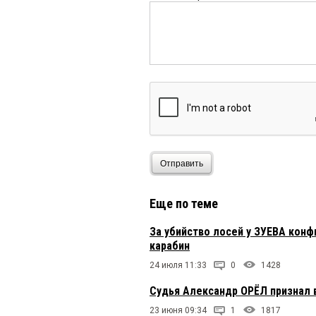
Отправить
Еще по теме
За убийство лосей у ЗУЕВА конф
карабин
24 июля 11:33
0
1428
Судья Александр ОРЁЛ признал 
23 июня 09:34
1
1817