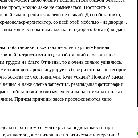
м не прост, можно даже не сомневаться. Построить в
ный камин решится далеко не всякий. Да и обстановка,
ер-модельер-архитектор, со всей этой мебелью «из дворца»,
ьшим количеством тяжелых тканей (дорого-богато) выдает
такой обстановке проживал не член партии «Единая
лавный патриот-путинец, заработавший свое элитное
 трудом на благо Отчизны, то я очень сильно удивлюсь.
 миллион долларов фигурирует в базе риэлтора в категории
 что хозяева ее уже покинули. Куда уехали? Почему? Зачем
и вещи? Я даже слегка загрустил, разглядывая фотографии.
едметы обстановки, включая сувениры на книжных полках.
ичины. Причем причины здесь прослеживаются явно
сделки в элитном сегменте рынка недвижимости при
аруживается дополнительное политическое измерение. Я