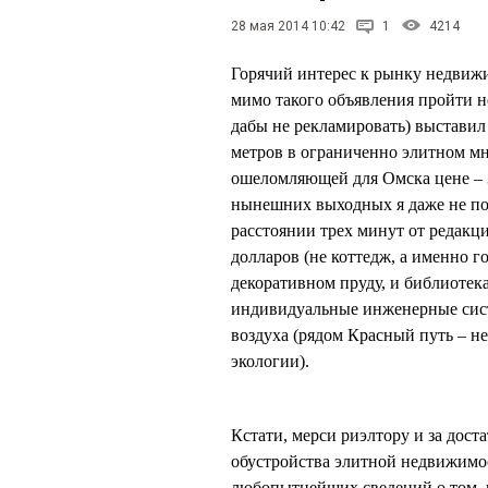
28 мая 2014 10:42
1
4214
Горячий интерес к рынку недвижи
мимо такого объявления пройти не
дабы не рекламировать) выставил
метров в ограниченно элитном м
ошеломляющей для Омска цене – 3
нынешних выходных я даже не под
расстоянии трех минут от редакц
долларов (не коттедж, а именно г
декоративном пруду, и библиотек
индивидуальные инженерные сист
воздуха (рядом Красный путь – не
экологии).
Кстати, мерси риэлтору и за дост
обустройства элитной недвижимос
любопытнейших сведений о том, 