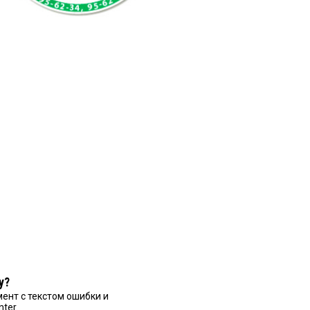
у?
ент с текстом ошибки и
nter.