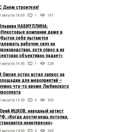
С Днем строителя!
8 августа 18:00
1
167
Эльвира НАБИУЛЛИНА:
«Некоторые компании даже в
убыток себе пытаются
удержать рабочую силу на
производствах, хотя спрос в их
секторах объективно падает»
8 августа 16:45
1
228
В Омске остро встал запрос на
площадки для мероприятий –
нужно что-то кроме Любинского
проспекта
8 августа 15:30
0
393
Юрий ИЦКОВ, народный артист
РФ: «Когда достигаешь потолка,
становится неинтересно»
8 августа 14:00
0
269