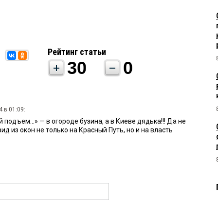
Рейтинг статьи
30
0
 в 01:09:
й подъем...» — в огороде бузина, а в Киеве дядька!!! Да не
ид из окон не только на Красный Путь, но и на власть