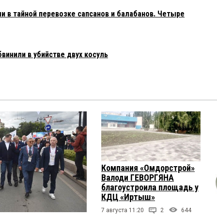
в тайной перевозке сапсанов и балабанов. Четыре
инили в убийстве двух косуль
Компания «Омдорстрой»
Валоди ГЕВОРГЯНА
благоустроила площадь у
КДЦ «Иртыш»
7 августа 11:20
2
644