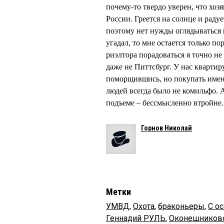
почему-то твердо уверен, что хоз
России. Греется на солнце и радуе
поэтому нет нужды оглядываться 
угадал, то мне остается только по
риэлтора порадоваться я точно не 
даже не Питтсбург. У нас квартир
поморщившись, но покупать именн
людей всегда было не комильфо. 
подъеме – бессмысленно втройне.
Горнов Николай
Метки
УМВД
,
Охота
,
браконьеры
,
С о
Геннадий РУЛЬ
,
Оконешниковс