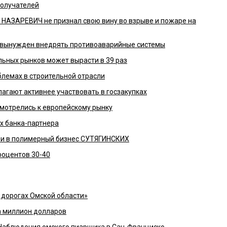
получателей
" НАЗАРЕВИЧ не признал свою вину во взрыве и пожаре на
а вынужден внедрять противоаварийные системы
ьных рынков может вырасти в 39 раз
блемах в строительной отрасли
агают активнее участвовать в госзакупках
мотрелись к европейскому рынку
х банка-партнера
ли в полимерный бизнес СУТЯГИНСКИХ
роцентов 30-40
дорогах Омской области»
а миллион долларов
и Наблюдения омского пиарщика в Сан-Франциско