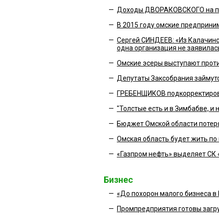
—
Доходы ДВОРАКОВСКОГО на по
—
В 2015 году омские предприни
—
Сергей СИНДЕЕВ: «Из Калачинс
одна организация не заявилас
—
Омские эсеры выступают прот
—
Депутаты Заксобрания займут
—
ГРЕБЕНЩИКОВ подкорректирова
—
"Толстые есть и в Зимбабве, и 
—
Бюджет Омской области потеря
—
Омская область будет жить по
—
«Газпром нефть» выделяет СК 
Бизнес
—
«До похорон малого бизнеса в 
—
Промпредприятия готовы загр