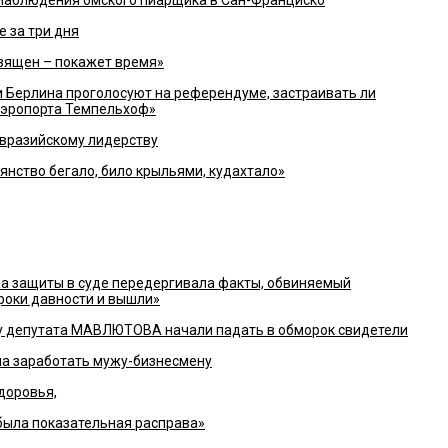
е за три дня
вящен – покажет время»
Берлина проголосуют на референдуме, застраивать ли
аэропорта Темпельхоф»
евразийскому лидерству
нство бегало, било крыльями, кудахтало»
 защиты в суде передергивала факты, обвиняемый
сроки давности и вышли»
лу депутата МАВЛЮТОВА начали падать в обморок свидетели
ла заработать мужу-бизнесмену
доровья,
ыла показательная расправа»