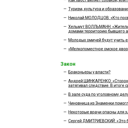
—
Туризм, культура и образовани
—
Николай МОЛОДЦОВ: «Кто пос
—
Хельмут ВОЛЛЬМАНН: «Жители 
домами территорию бывшего 
—
Молодых омичей будут учить 
—
«Мелкопоместное омское дворя
Закон
—
Браконьеры у власти?
—
Андрей ШИНКАРЕНКО: «Сторона
затягивал следствие. В итоге 
—
В зале суда по уголовному де
—
Чиновница из Знаменки помог
—
Некоторые врачи опасны для з
—
Сергей ДМИТРИЕВСКИЙ: «Это б