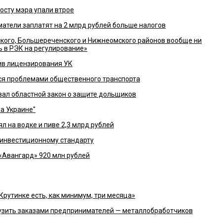
сту мэра упали втрое
матели заплатят на 2 млрд рублей больше налогов
кого, Большереченского и Нижнеомского районов вообще ни
ь в РЭК на регулирование»
ив лицензирования УК
ся проблемами общественного транспорта
л областной закон о защите дольщиков
на Украине"
л на водке и пиве 2,3 млрд рублей
 инвестиционному стандарту
«Авангард» 920 млн рублей
Крутинке есть, как минимум, три месяца»
узить заказами предпринимателей — металлобработчиков