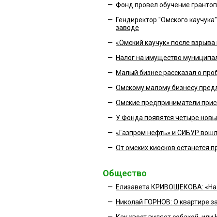
—
Фонд провел обучение гранто
—
Гендиректор "Омского каучука
заводе
—
«Омский каучук» после взрыв
—
Налог на имущество муниципал
—
Малый бизнес рассказал о про
—
Омскому малому бизнесу предл
—
Омские предприниматели прис
—
У Фонда появятся четыре новы
—
«Газпром нефть» и СИБУР вош
—
От омских киосков останется п
Общество
—
Елизавета КРИВОЩЕКОВА: «На 
—
Николай ГОРНОВ: О квартире з
—
Как хвост виляет собакой, ил