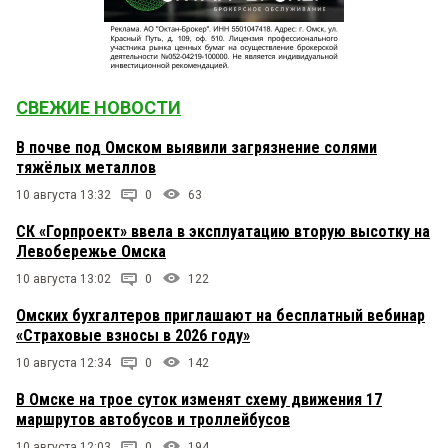
СВЕЖИЕ НОВОСТИ
В почве под Омском выявили загрязнение солями
тяжёлых металлов
10 августа 13:32
0
63
СК «Горпроект» ввела в эксплуатацию вторую высотку на
Левобережье Омска
10 августа 13:02
0
122
Омских бухгалтеров приглашают на бесплатный вебинар
«Страховые взносы в 2026 году»
10 августа 12:34
0
142
В Омске на трое суток изменят схему движения 17
маршрутов автобусов и троллейбусов
10 августа 12:03
0
194