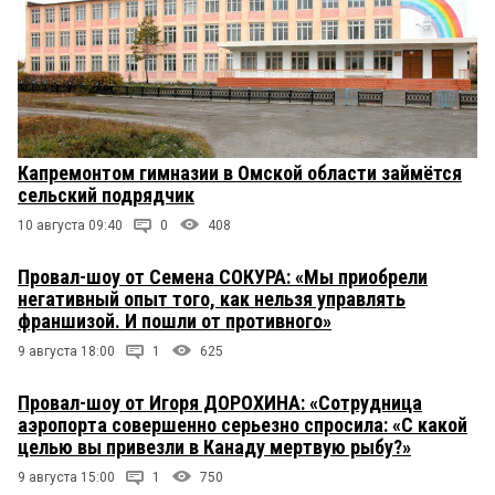
Капремонтом гимназии в Омской области займётся
сельский подрядчик
10 августа 09:40
0
408
Провал-шоу от Семена СОКУРА: «Мы приобрели
негативный опыт того, как нельзя управлять
франшизой. И пошли от противного»
9 августа 18:00
1
625
Провал-шоу от Игоря ДОРОХИНА: «Сотрудница
аэропорта совершенно серьезно спросила: «С какой
целью вы привезли в Канаду мертвую рыбу?»
9 августа 15:00
1
750