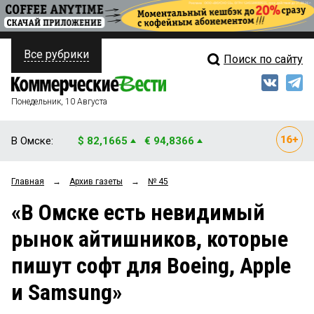
Все рубрики
Поиск по сайту
ПОЛИТИКА
Свежий выпуск
Медиа
ФИНАНСЫ
Понедельник, 10 Августа
Кто есть кто
НЕДВИЖИМОСТЬ
В Омске:
$ 82,1665
€ 94,8366
Интервью
БИЗНЕС
Главная
→
Архив газеты
→
№ 45
Мнения
ОБЩЕСТВО
«В Омске есть невидимый
Рейтинги
ЗАКОН
рынок айтишников, которые
Блоги
НОВОСТИ КОМПАНИЙ
пишут софт для Boeing, Apple
Архив
ПРОИСШЕСТВИЯ
и Samsung»