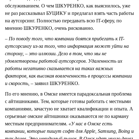
обслуживанием. О чем ШКУРЕНКО, как выяснилось, уже
не раз рассказывал БУЦИКУ и предлагал взять часть работы
на аутсорсинг. Полностью передавать всю IT-сферу, по
мнению ШКУРЕНКО, очень рискованно.
– По поводу того, что компании боятся прибегать к
IT
-
аутсорсингу из-за того, что информация может уйти на
сторону, – это иллюзии. Дело в том, что мы не
удовлетворены работой аутсорсеров. Удаленность их
работы негативно сказывается на таких важных
факторов, как высокая вовлеченность в процессы компании
и скорость,
– заявил ШКУРЕНКО.
По его мнению, в Омске имеется парадоксальная проблема
с айтишниками. Тем, которые готовы работать с местными
компаниями, зачастую не хватает квалификации и опыта. А
серьезные омские айтишники оказываются не по карману
местным предпринимателям.
«У нас в Омске есть
компании, которые пишут софт для Apple, Samsung, Boing и
так далее. Это невидимый рынок. В Омск идет много денег