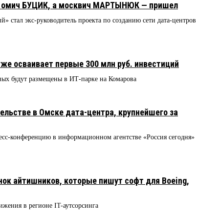
л омич БУЦИК, а москвич МАРТЫНЮК — пришел
 стал экс-руководитель проекта по созданию сети дата-центров
же осваивает первые 300 млн руб. инвестиций
нных будут размещены в ИТ-парке на Комарова
тельстве в Омске дата-центра, крупнейшего за
сс-конференцию в информационном агентстве «Россия сегодня»
ок айтишников, которые пишут софт для Boeing,
жения в регионе IT-аутсорсинга