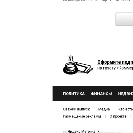
Оформите подп
на газету «Комме
ПОЛИТИКА
ФИНАНСЫ
НЕДВИ
Свежий выпуск
Медиа
Кто есть
Размещение рекламы
О проекте
kv
news.ru