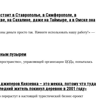
стоит в Ставрополье, в Симферополе, в
ве, на Сахалине, даже на Таймыре, а в Омске она
ны деньги просто так. Начните использовать нашу работу!» —
ьным пузырем
пространство», управляющей организации ЦОДа, попыталась
джиперов Князевка – это мекка, потому что туда
ледний житель покинул деревню в 2001 году»
 перерастут в настоящий туристический бизнес-проект