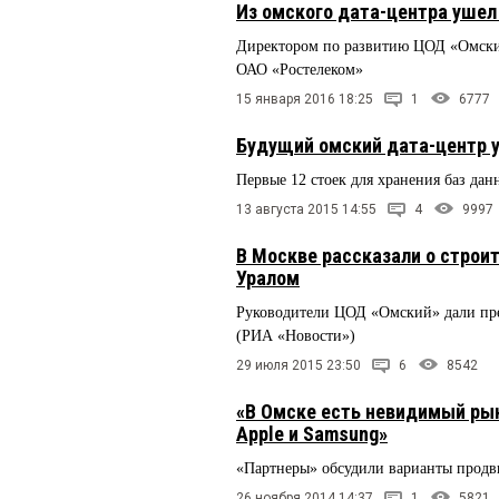
Из омского дата-центра уше
Директором по развитию ЦОД «Омский»
ОАО «Ростелеком»
15 января 2016 18:25
1
6777
Будущий омский дата-центр у
Первые 12 стоек для хранения баз да
13 августа 2015 14:55
4
9997
В Москве рассказали о строи
Уралом
Руководители ЦОД «Омский» дали пре
(РИА «Новости»)
29 июля 2015 23:50
6
8542
«В Омске есть невидимый рын
Apple и Samsung»
«Партнеры» обсудили варианты продви
26 ноября 2014 14:37
1
5821