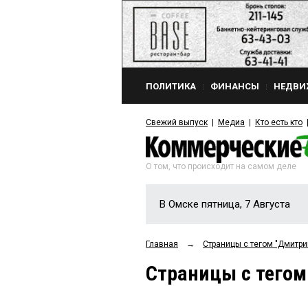
ПОЛИТИКА
ФИНАНСЫ
НЕДВИ
Свежий выпуск
Медиа
Кто есть кто
О том, что происходит на самом деле
В Омске пятница, 7 Августа
Главная
→
Страницы c тегом "Дмитр
Страницы c тего