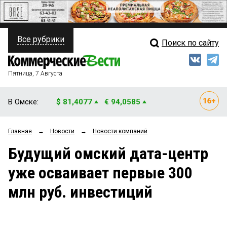
Все рубрики
Поиск по сайту
ПОЛИТИКА
Свежий выпуск
Медиа
ФИНАНСЫ
Пятница, 7 Августа
Кто есть кто
НЕДВИЖИМОСТЬ
В Омске:
$ 81,4077
€ 94,0585
Интервью
БИЗНЕС
Главная
→
Новости
→
Новости компаний
Мнения
ОБЩЕСТВО
Будущий омский дата-центр
Рейтинги
ЗАКОН
уже осваивает первые 300
Блоги
НОВОСТИ КОМПАНИЙ
млн руб. инвестиций
Архив
ПРОИСШЕСТВИЯ