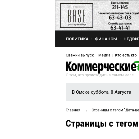
ПОЛИТИКА
ФИНАНСЫ
НЕДВИ
Свежий выпуск
Медиа
Кто есть кто
О том, что происходит на самом деле
В Омске суббота, 8 Августа
Главная
→
Страницы c тегом "Дата-це
Страницы c тегом