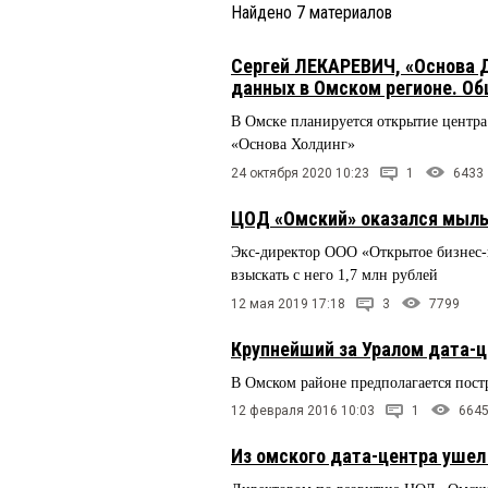
Найдено
7
материалов
Сергей ЛЕКАРЕВИЧ, «Основа Д
данных в Омском регионе. Об
В Омске планируется открытие центр
«Основа Холдинг»
24 октября 2020 10:23
1
6433
ЦОД «Омский» оказался мыль
Экс-директор ООО «Открытое бизнес-
взыскать с него 1,7 млн рублей
12 мая 2019 17:18
3
7799
Крупнейший за Уралом дата-ц
В Омском районе предполагается пост
12 февраля 2016 10:03
1
664
Из омского дата-центра уше