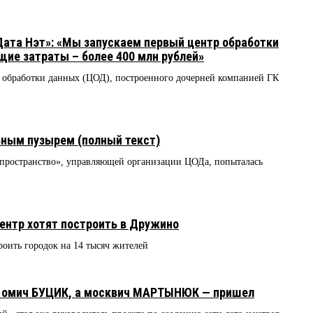
ата Нэт»: «Мы запускаем первый центр обработки
щие затраты – более 400 млн рублей»
а обработки данных (ЦОД), построенного дочерней компанией ГК
ным пузырем (полный текст)
пространство», управляющей организации ЦОДа, попыталась
ентр хотят построить в Дружино
роить городок на 14 тысяч жителей
5
л омич БУЦИК, а москвич МАРТЫНЮК — пришел