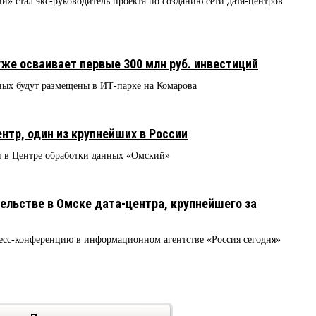
 стал экс-руководитель проекта по созданию сети дата-центров
же осваивает первые 300 млн руб. инвестиций
нных будут размещены в ИТ-парке на Комарова
нтр, один из крупнейших в России
и в Центре обработки данных «Омский»
тельстве в Омске дата-центра, крупнейшего за
сс-конференцию в информационном агентстве «Россия сегодня»