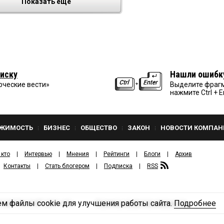
Показать еще
иску
Нашли ошибк
рческие вести»
Выделите фрагм
нажмите Ctrl + E
ЖИМОСТЬ
БИЗНЕС
ОБЩЕСТВО
ЗАКОН
НОВОСТИ КОМПАН
 кто
Интервью
Мнения
Рейтинги
Блоги
Архив
Контакты
Стать блогером
Подписка
RSS
м файлы cookie для улучшения работы сайта.
Подробнее
Политика конфиденциальности
ЗДАТЕЛЬСКИЙ ДОМ «КВ».