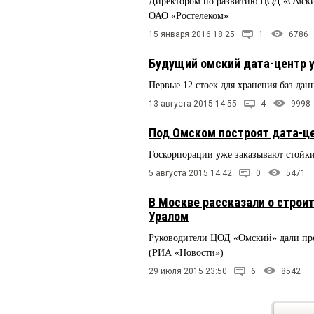
Директором по развитию ЦОД «Омский»
ОАО «Ростелеком»
15 января 2016 18:25
1
6786
Будущий омский дата-центр у
Первые 12 стоек для хранения баз да
13 августа 2015 14:55
4
9998
Под Омском построят дата-це
Госкорпорации уже заказывают стойк
5 августа 2015 14:42
0
5471
В Москве рассказали о строи
Уралом
Руководители ЦОД «Омский» дали пре
(РИА «Новости»)
29 июля 2015 23:50
6
8542