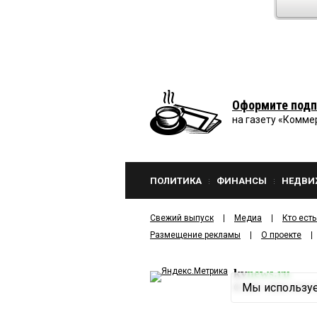
Оформите подп
на газету «Комме
ПОЛИТИКА
ФИНАНСЫ
НЕДВИ
Свежий выпуск
Медиа
Кто есть
Размещение рекламы
О проекте
kv
news.ru
Мы используе
©
2001—2026
ООО И