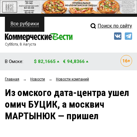
Все рубрики
Поиск по сайту
ПОЛИТИКА
Свежий выпуск
Медиа
ФИНАНСЫ
Суббота, 8 Августа
Кто есть кто
НЕДВИЖИМОСТЬ
В Омске:
$ 82,1665
€ 94,8366
Интервью
БИЗНЕС
Главная
→
Новости
→
Новости компаний
Мнения
ОБЩЕСТВО
Из омского дата-центра ушел
Рейтинги
ЗАКОН
омич БУЦИК, а москвич
Блоги
НОВОСТИ КОМПАНИЙ
МАРТЫНЮК — пришел
Архив
ПРОИСШЕСТВИЯ