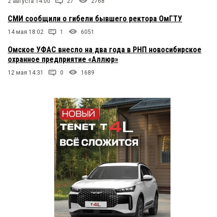
2 августа 14:00
27
2768
СМИ сообщили о гибели бывшего ректора ОмГТУ
14 мая 18:02
1
6051
Омское УФАС внесло на два года в РНП новосибирское
охранное предприятие «Аллюр»
12 мая 14:31
0
1689