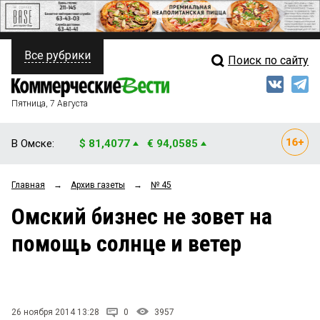
Все рубрики
Поиск по сайту
ПОЛИТИКА
Свежий выпуск
Медиа
ФИНАНСЫ
Пятница, 7 Августа
Кто есть кто
НЕДВИЖИМОСТЬ
В Омске:
$ 81,4077
€ 94,0585
Интервью
БИЗНЕС
Главная
→
Архив газеты
→
№ 45
Мнения
ОБЩЕСТВО
Омский бизнес не зовет на
Рейтинги
ЗАКОН
помощь солнце и ветер
Блоги
НОВОСТИ КОМПАНИЙ
Архив
ПРОИСШЕСТВИЯ
26 ноября 2014 13:28
0
3957