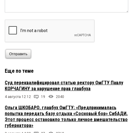
Отправить
Еще по теме
Суд переквалифицировал статью ректору ОмГТУ Павлу
КОРЧАГИНУ за нарушение прав главбуха
4 августа 12:12
19
2040
Ольга ШКОБАРО, главбух ОмГТУ: «Предпринималась
попытка передать базу отдыха «Сосновый бор» СибАДИ.
Этот процесс остановило только личное вмешательство
губернатора»