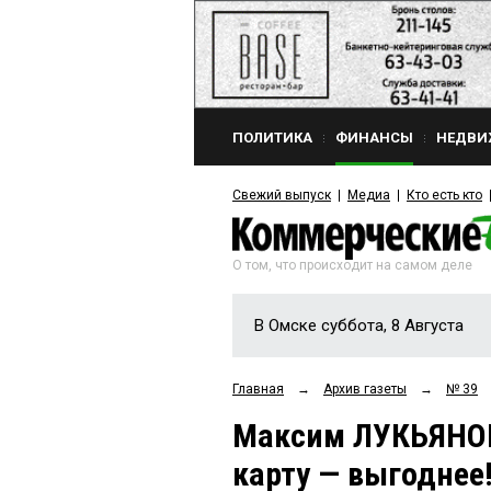
ПОЛИТИКА
ФИНАНСЫ
НЕДВИ
Свежий выпуск
Медиа
Кто есть кто
О том, что происходит на самом деле
В Омске суббота, 8 Августа
Главная
→
Архив газеты
→
№ 39
Максим ЛУКЬЯНОВ
карту — выгоднее!