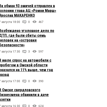
За обман 93 омичей отправлен в
колонию глава АЦ «Ромни Марш»
Ярослав МАКАРЕНКО
7 августа 18:00
0
467
Возбуждено уголовное дело по
ДТП, где были сбиты семь
человек на «островке
безопасности»
7 августа 17:30
3
597
В июле спрос на автомобили с
пробегом в Омской области
оказался на 11% выше, чем год
назад
7 августа 17:00
0
390
В Омске свердловского
бизнесмена обвинили в даче
взятки
7 августа 16:30
0
624