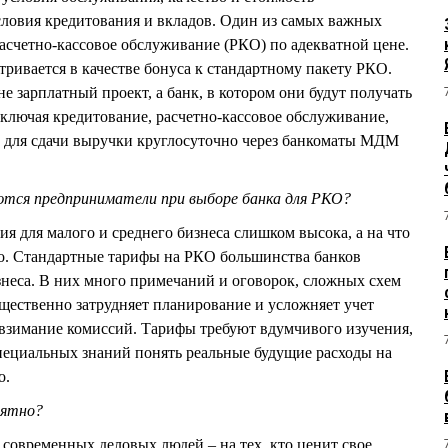
словия кредитования и вкладов. Один из самых важных
расчетно-кассовое обслуживание (РКО) по адекватной цене.
тривается в качестве бонуса к стандартному пакету РКО.
 зарплатный проект, а банк, в котором они будут получать
включая кредитование, расчетно-кассовое обслуживание,
и для сдачи выручки круглосуточно через банкоматы МДМ
ются предприниматели при выборе банка для РКО?
я для малого и среднего бизнеса слишком высока, а на что
сно. Стандартные тарифы на РКО большинства банков
неса. В них много примечаний и оговорок, сложных схем
щественно затрудняет планирование и усложняет учет
взимание комиссий. Тарифы требуют вдумчивого изучения,
 специальных знаний понять реальные будущие расходы на
о.
нятно?
современных деловых людей – на тех, кто ценит свое