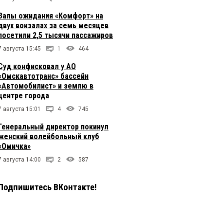
Залы ожидания «Комфорт» на
двух вокзалах за семь месяцев
посетили 2,5 тысячи пассажиров
7 августа 15:45
1
464
Суд конфисковал у АО
«Омскавтотранс» бассейн
«Автомобилист» и землю в
центре города
7 августа 15:01
4
745
Генеральный директор покинул
женский волейбольный клуб
«Омичка»
7 августа 14:00
2
587
Подпишитесь ВКонтакте!