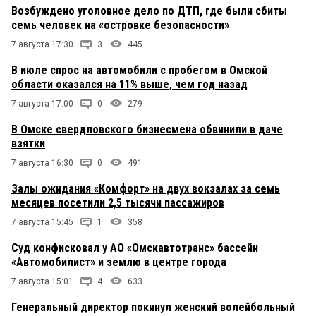
Возбуждено уголовное дело по ДТП, где были сбиты
семь человек на «островке безопасности»
7 августа 17:30
3
445
В июле спрос на автомобили с пробегом в Омской
области оказался на 11% выше, чем год назад
7 августа 17:00
0
279
В Омске свердловского бизнесмена обвинили в даче
взятки
7 августа 16:30
0
491
Залы ожидания «Комфорт» на двух вокзалах за семь
месяцев посетили 2,5 тысячи пассажиров
7 августа 15:45
1
358
Суд конфисковал у АО «Омскавтотранс» бассейн
«Автомобилист» и землю в центре города
7 августа 15:01
4
633
Генеральный директор покинул женский волейбольный