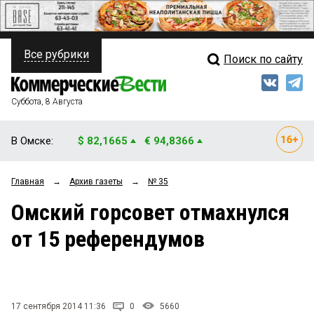
Все рубрики
Поиск по сайту
ПОЛИТИКА
Свежий выпуск
Медиа
ФИНАНСЫ
Суббота, 8 Августа
Кто есть кто
НЕДВИЖИМОСТЬ
В Омске:
$ 82,1665
€ 94,8366
Интервью
БИЗНЕС
Главная
→
Архив газеты
→
№ 35
Мнения
ОБЩЕСТВО
Омский горсовет отмахнулся
Рейтинги
ЗАКОН
от 15 референдумов
Блоги
НОВОСТИ КОМПАНИЙ
Архив
ПРОИСШЕСТВИЯ
17 сентября 2014 11:36
0
5660