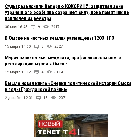
Суды разъяснили Валерию КОКОРИНУ: защитная зона
утраченного особняка сохраняет силу, пока памятник не
исключен из реестра
30 мая 16:45
9
2917
В Омске на частных землях размещены 1200 НТО
15 марта 14:00
3
2327
Мэрия назвала имя мецената, профинансировавшего
реставрацию музея в Омске
12 марта 10:02
4
5114
Вышла новая книга «Очерки политической истории Омска
в годы Гражданской войны»
2 декабря 12:31
15
2371