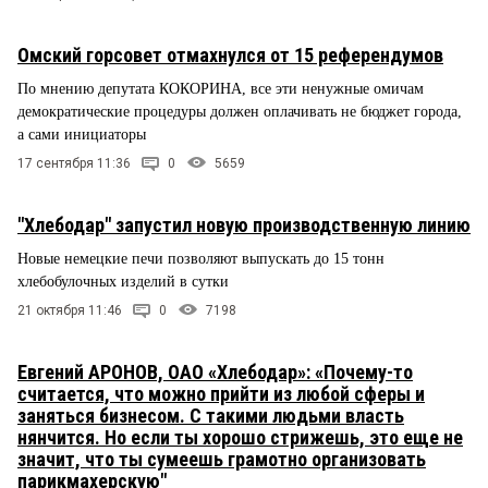
Омский горсовет отмахнулся от 15 референдумов
По мнению депутата КОКОРИНА, все эти ненужные омичам
демократические процедуры должен оплачивать не бюджет города,
а сами инициаторы
17 сентября 11:36
0
5659
"Хлебодар" запустил новую производственную линию
Новые немецкие печи позволяют выпускать до 15 тонн
хлебобулочных изделий в сутки
21 октября 11:46
0
7198
Евгений АРОНОВ, ОАО «Хлебодар»: «Почему-то
считается, что можно прийти из любой сферы и
заняться бизнесом. С такими людьми власть
нянчится. Но если ты хорошо стрижешь, это еще не
значит, что ты сумеешь грамотно организовать
парикмахерскую"