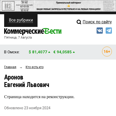
Все рубрики
Поиск по сайту
ПОЛИТИКА
Свежий выпуск
Медиа
ФИНАНСЫ
Пятница, 7 Августа
Кто есть кто
НЕДВИЖИМОСТЬ
В Омске:
$ 81,4077
€ 94,0585
Интервью
БИЗНЕС
Главная
→
Кто есть кто
Мнения
ОБЩЕСТВО
Аронов
Рейтинги
ЗАКОН
Евгений Львович
Блоги
НОВОСТИ КОМПАНИЙ
Страница находится на реконструкции.
Архив
ПРОИСШЕСТВИЯ
Обновлено 23 ноября 2024
СТИЛЬ ЖИЗНИ