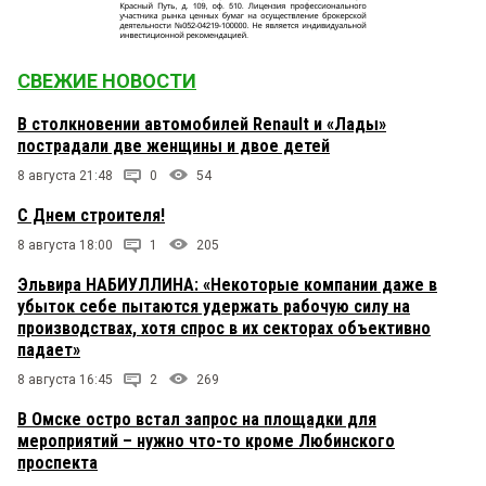
СВЕЖИЕ НОВОСТИ
В столкновении автомобилей Renault и «Лады»
пострадали две женщины и двое детей
8 августа 21:48
0
54
С Днем строителя!
8 августа 18:00
1
205
Эльвира НАБИУЛЛИНА: «Некоторые компании даже в
убыток себе пытаются удержать рабочую силу на
производствах, хотя спрос в их секторах объективно
падает»
8 августа 16:45
2
269
В Омске остро встал запрос на площадки для
мероприятий – нужно что-то кроме Любинского
проспекта