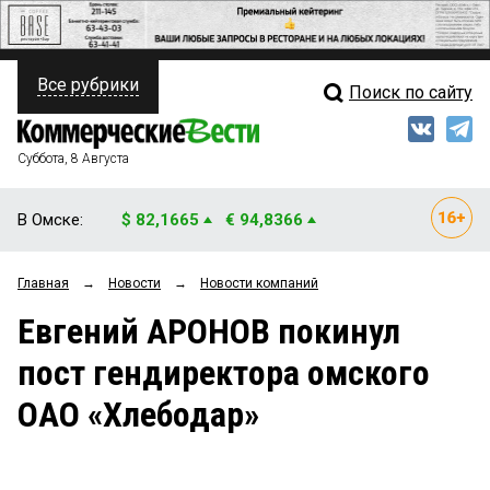
Все рубрики
Поиск по сайту
ПОЛИТИКА
Свежий выпуск
Медиа
ФИНАНСЫ
Суббота, 8 Августа
Кто есть кто
НЕДВИЖИМОСТЬ
В Омске:
$ 82,1665
€ 94,8366
Интервью
БИЗНЕС
Главная
→
Новости
→
Новости компаний
Мнения
ОБЩЕСТВО
Евгений АРОНОВ покинул
Рейтинги
ЗАКОН
пост гендиректора омского
Блоги
НОВОСТИ КОМПАНИЙ
ОАО «Хлебодар»
Архив
ПРОИСШЕСТВИЯ