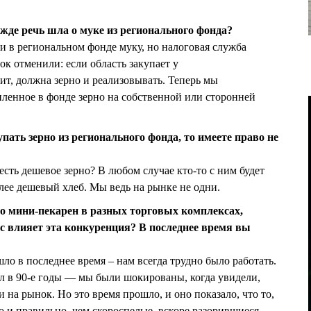
жде речь шла о муке из регионального фонда?
 в региональном фонде муку, но налоговая служба
ок отменили: если область закупает у
ит, должна зерно и реализовывать. Теперь мы
ленное в фонде зерно на собственной или сторонней
упать зерно из регионального фонда, то имеете право не
есть дешевое зерно? В любом случае кто-то с ним будет
более дешевый хлеб. Мы ведь на рынке не одни.
о мини-пекарен в разных торговых комплексах,
с влияет эта конкуренция? В последнее время вы
шло в последнее время – нам всегда трудно было работать.
л в 90-е годы — мы были шокированы, когда увидели,
 на рынок. Но это время прошло, и оно показало, что то,
о и правильно, чем скороспелые, вскоре разорившиеся