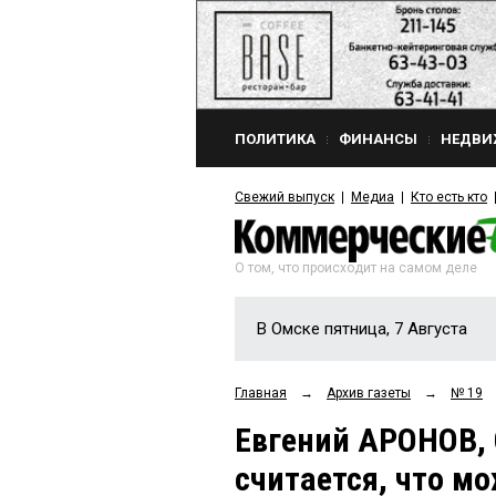
ПОЛИТИКА
ФИНАНСЫ
НЕДВИ
Свежий выпуск
Медиа
Кто есть кто
О том, что происходит на самом деле
В Омске пятница, 7 Августа
Главная
→
Архив газеты
→
№ 19
Евгений АРОНОВ, 
считается, что м