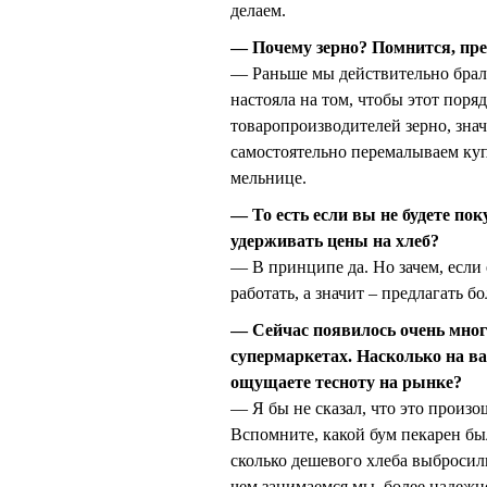
делаем.
— Почему зерно? Помнится, пре
— Раньше мы действительно брали
настояла на том, чтобы этот поряд
товаропроизводителей зерно, знач
самостоятельно перемалываем куп
мельнице.
— То есть если вы не будете пок
удерживать цены на хлеб?
— В принципе да. Но зачем, если 
работать, а значит – предлагать 
— Сейчас появилось очень мног
супермаркетах. Насколько на ва
ощущаете тесноту на рынке?
— Я бы не сказал, что это произо
Вспомните, какой бум пекарен бы
сколько дешевого хлеба выбросили
чем занимаемся мы, более надежн