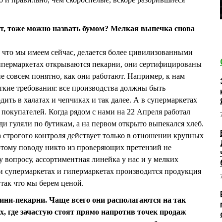
дит, тоже можно назвать бумом? Мелкая выпечка снова
о, что мы имеем сейчас, делается более цивилизованными
гипермаркетах открываются пекарни, они сертифицированы
не совсем понятно, как они работают. Например, к нам
ткие требования: все производства должны быть
ить в халатах и чепчиках и так далее. А в супермаркетах
у покупателей. Когда рядом с нами на 22 Апреля работал
и гуляли по бутикам, а на первом открыто выпекался хлеб.
 строгого контроля действует только в отношении крупных
этому поводу никто из проверяющих претензий не
 вопросу, ассортиментная линейка у нас и у мелких
ри супермаркетах и гипермаркетах производится продукция
 так что мы берем ценой.
ни-пекарни. Чаще всего они располагаются на так
 где зачастую стоят прямо напротив точек продаж