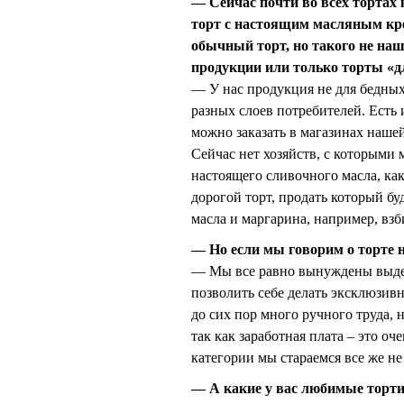
— Сейчас почти во всех тортах 
торт с настоящим масляным крем
обычный торт, но такого не наш
продукции или только торты «д
— У нас продукция не для бедных
разных слоев потребителей. Есть 
можно заказать в магазинах наше
Сейчас нет хозяйств, с которыми
настоящего сливочного масла, как
дорогой торт, продать который бу
масла и маргарина, например, взб
— Но если мы говорим о торте н
— Мы все равно вынуждены выде
позволить себе делать эксклюзивн
до сих пор много ручного труда, 
так как заработная плата – это оч
категории мы стараемся все же не
— А какие у вас любимые торти