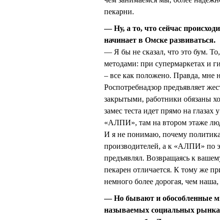
пекарни.
— Ну, а то, что сейчас происхо
начинает в Омске развиваться.
— Я бы не сказал, что это бум. Т
методами: при супермаркетах и 
– все как положено. Правда, мне 
Роспотребнадзор предъявляет жес
закрытыми, работники обязаны ход
замес теста идет прямо на глазах 
«АЛПИ», там на втором этаже люд
И я не понимаю, почему политика
производителей, а к «АЛПИ» по 
предъявлял. Возвращаясь к вашему
пекарен отличается. К тому же п
немного более дорогая, чем наша,
— Но бывают и обособленные ми
называемых социальных рынках,