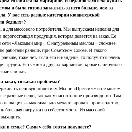
крем готовится на маргарине. Я недавно захотела купить
ом и была готова заплатить за него больше, чем за
ла. У вас есть разные категории кондитерской
ля бедных»?
, а для массового потребителя. Мы выпускаем изделия для
и дорогостоящая продукция, которая делается на заказ. Ее
й сети «Лакомый мир». С натуральным маслом – сложнее.
 мы работали раньше, при Советском Союзе. И такого
 раньше, тоже нет. Если его и найдешь, то получится очень
дет трудно. Есть много других вариантов, кроме сливочного
итые сливки.
а заказ, то какая проблема?
рживать ценовую политику. Мы не «Престиж» и не можем
ые разовые вещи, так как у наспоточное производство. Там
но наша цель – максимально механизировать производство,
ень большая нагрузка на себестоимость. Из массовой
 выходить.
ки в семье? Сами у себя торты покупаете?