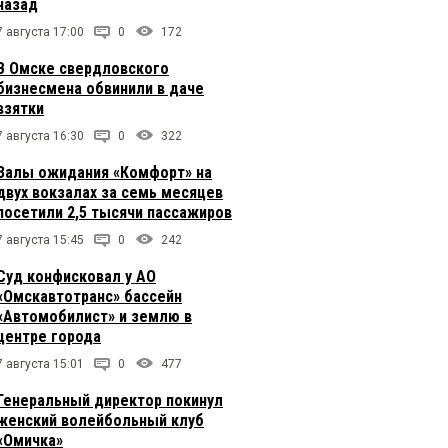
назад
7 августа 17:00
0
172
В Омске свердловского
бизнесмена обвинили в даче
взятки
7 августа 16:30
0
322
Залы ожидания «Комфорт» на
двух вокзалах за семь месяцев
посетили 2,5 тысячи пассажиров
7 августа 15:45
0
242
Суд конфисковал у АО
«Омскавтотранс» бассейн
«Автомобилист» и землю в
центре города
7 августа 15:01
0
477
Генеральный директор покинул
женский волейбольный клуб
«Омичка»