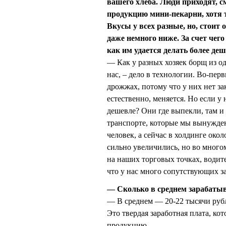
вашего хлеба. Люди приходят, с
продукцию мини-пекарни, хотя 
Вкусы у всех разные, но, стоит 
даже немного ниже. За счет чег
как им удается делать более де
— Как у разных хозяек борщ из од
нас, – дело в технологии. Во-пе
дрожжах, потому что у них нет зак
естественно, меняется. Но если у
дешевле? Они где выпекли, там и 
транспорте, которые мы вынуждены
человек, а сейчас в холдинге окол
сильно увеличились, но во мног
на наших торговых точках, водит
что у нас много сопутствующих за
— Сколько в среднем зарабаты
— В среднем — 20-22 тысячи рубле
Это твердая заработная плата, ко
продукцию.