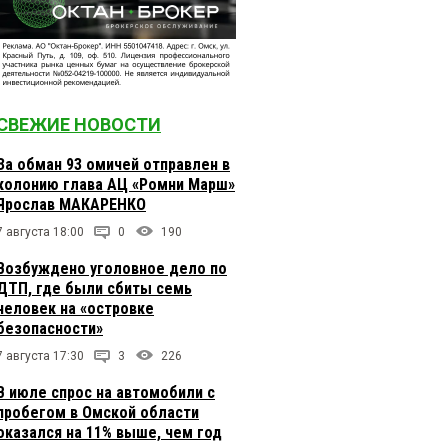
СВЕЖИЕ НОВОСТИ
За обман 93 омичей отправлен в
колонию глава АЦ «Ромни Марш»
Ярослав МАКАРЕНКО
7 августа 18:00
0
190
Возбуждено уголовное дело по
ДТП, где были сбиты семь
человек на «островке
безопасности»
7 августа 17:30
3
226
В июле спрос на автомобили с
пробегом в Омской области
оказался на 11% выше, чем год