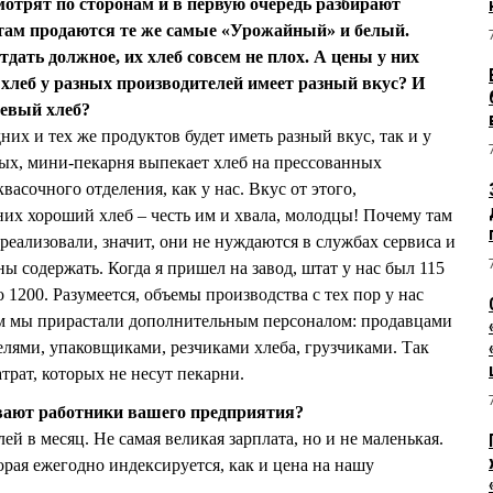
мотрят по сторонам и в первую очередь разбирают
там продаются те же самые «Урожайный» и белый.
отдать должное, их хлеб совсем не плох. А цены у них
о хлеб у разных производителей имеет разный вкус? И
шевый хлеб?
них и тех же продуктов будет иметь разный вкус, так и у
рвых, мини-пекарня выпекает хлеб на прессованных
васочного отделения, как у нас. Вкус от этого,
 них хороший хлеб – честь им и хвала, молодцы! Почему там
реализовали, значит, они не нуждаются в службах сервиса и
 содержать. Когда я пришел на завод, штат у нас был 115
о 1200. Разумеется, объемы производства с тех пор у нас
ом мы прирастали дополнительным персоналом: продавцами
елями, упаковщиками, резчиками хлеба, грузчиками. Так
трат, которых не несут пекарни.
вают работники вашего предприятия?
й в месяц. Не самая великая зарплата, но и не маленькая.
торая ежегодно индексируется, как и цена на нашу