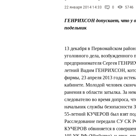
22 января 2014 14:33
0
5746
ГЕНРИХСОН допускает, что у осн
подельник
13 декабря в Первомайском райо
уголовного дела, возбужденного 
предпринимателя Сергея ГЕНРИХ
летний Вадим ГЕНРИХСОН, которы
фирмы, 23 апреля 2013 года ист
кабинете. Молодой человек сконча
ранения в области затылка. За 
следователю во время допроса, чт
начальник службы безопасности
55-летний КУЧЕРОВ был взят под
Расследование передали СУ СК РФ
КУЧЕРОВ обвиняется в совершении
105 УК РФ (Убийство), и двух, пр