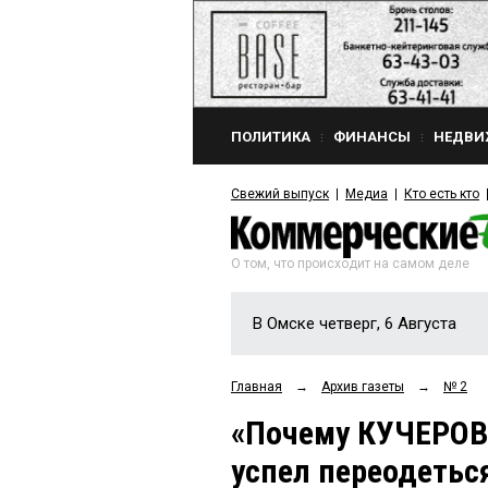
ПОЛИТИКА
ФИНАНСЫ
НЕДВИ
Свежий выпуск
Медиа
Кто есть кто
О том, что происходит на самом деле
В Омске четверг, 6 Августа
Главная
→
Архив газеты
→
№ 2
«Почему КУЧЕРОВ 
успел переодетьс