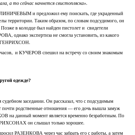
ла, а то сейчас начнется свистопляска».
АЛИНИЧЕВЫМ и предложил ему поискать, где украденный
елы территории. Таким образом, по словам подсудимого, он
а. Позже в колодце был найден пистолет и свидетели
ОВА, однако экспертиза не смогла установить, из какого
м ГЕНРИХСОН.
0 часов, и КУЧЕРОВ спешил на встречу со своим знакомым
ругой одежде?
судебном заседании. Он рассказал, что с подсудимым
ют почти родственные отношения — его дочь вышла замуж
В на данный момент является временно безработным. По
НРИХСОНАХ он слышал только хорошее.
росил РАЗЕНКОВА через час забрать его с работы, а затем