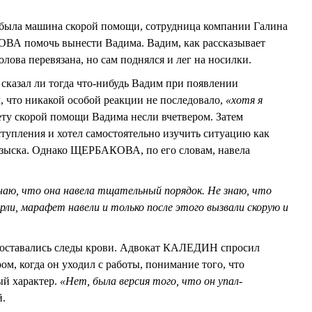
ибыла машина скорой помощи, сотрудница компании Галина
 помочь вынести Вадима. Вадим, как рассказывает
олова перевязана, но сам поднялся и лег на носилки.
казал ли тогда что-нибудь Вадим при появлении
что никакой особой реакции не последовало,
«хотя я
рету скорой помощи Вадима несли вчетвером. Затем
упления и хотел самостоятельно изучить ситуацию как
зыска. Однако ЩЕРБАКОВА, по его словам, навела
наю, что она навела тщательный порядок. Не знаю, что
рли, марафет навели и только после этого вызвали скорую и
е оставались следы крови. Адвокат КАЛЕДИН спросил
м, когда он уходил с работы, понимание того, что
й характер.
«Нет, была версия того, что он упал-
й.