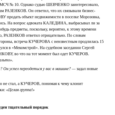
не МСЧ № 10. Однако судью ШЕВЧЕНКО заинтересовало,
сам РАЗЕНКОВ. Он ответил, что их связывали бизнес-
У продать объект недвижимости в поселке Морозовка,
лись. На вопрос адвоката КАЛЕДИНА, выбрасывал ли за
удь предметы, поскольку, вероятно, к этому времени
о, РАЗЕНКОВ ответил отрицательно. По словам
ороны, встреча КУЧЕРОВА с неизвестным продлилась 15
улся в «Мекомстрой». На судебном заседании Сергей
ОВУ, во что на тот момент был одет КУЧЕРОВ.
пальто»
.
? Он успел переодеться у вас в машине? —
задал новые
о не стал, а КУЧЕРОВ, понимая к чему клонит
ки:
«Целая группа!»
веден тщательный порядок