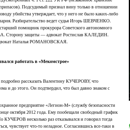
еприпасов). Подсудимый признал вину только в отношении
оводу убийства утверждает, что у него не было каких-либо
 парня. Разбирательство ведет судья Игорь ШЕВЧЕНКО.
 старший помощник прокурора Советского автономного
А. Сторону защиты — адвокат Ростислав КАЛЕДИН.
адвокат Наталья РОМАНОВСКАЯ.
вался работать в «Мекомстрое»
ь подробно рассказать Валентину КУЧЕРОВУ, что
ма и до этого. Он подтвердил, что был давно знаком с
 охранное предприятие «Легион-М» (службу безопасности
онце октября 2012 года. Ему пообещали свободный график
о КУЧЕРОВ несколько раз отказывался и говорил тогда
ться, чувствует что-то неладное. Согласившись все-таки в