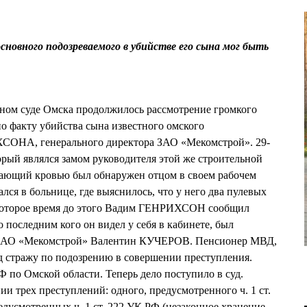
овного подозреваемого в убийстве его сына мог быть
нном суде Омска продолжилось рассмотрение громкого
по факту убийства сына известного омского
СОНА, генерального директора ЗАО «Мекомстрой». 29-
й являлся замом руководителя этой же строительной
екающий кровью был обнаружен отцом в своем рабочем
лся в больнице, где выяснилось, что у него два пулевых
некоторое время до этого Вадим ГЕНРИХСОН сообщил
о последним кого он видел у себя в кабинете, был
 ЗАО «Мекомстрой» Валентин КУЧЕРОВ. Пенсионер МВД,
 стражу по подозрению в совершении преступления.
 по Омской области. Теперь дело поступило в суд.
 трех преступлений: одного, предусмотренного ч. 1 ст.
едусмотренных ч. 1 ст. 222 УК РФ (незаконное хранение