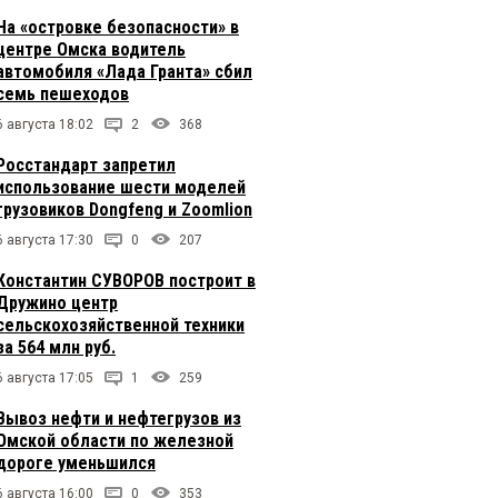
На «островке безопасности» в
центре Омска водитель
автомобиля «Лада Гранта» сбил
семь пешеходов
6 августа 18:02
2
368
Росстандарт запретил
использование шести моделей
грузовиков Dongfeng и Zoomlion
6 августа 17:30
0
207
Константин СУВОРОВ построит в
Дружино центр
сельскохозяйственной техники
за 564 млн руб.
6 августа 17:05
1
259
Вывоз нефти и нефтегрузов из
Омской области по железной
дороге уменьшился
6 августа 16:00
0
353