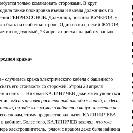
требуется только командовать сторожами. В круг
входила также блокировка въезда и выезда должников по
мещения ГЕНРИХСОНОВ. Должники, пояснил КУЧЕРОВ, у
и быть на особом контроле. Один из них, некий ЖУРОВ,
тметил подсудимый, 23 апреля приехал на работу раньше
ередная кража»
» случилась кража электрического кабеля с башенного
скать его стоимость со сторожей. Утром 23 апреля
дин из них — Николай КАЛИНИЧЕВ даже хотел уволиться
ение.
«Есть человек растерянный или обиженный, а здесь
котала, он забежал ко мне в кабинет и кинул заявление на
 его словам, этому предшествовал вызов КАЛИНИЧЕВА
кабинет. Более того, КАЛИНИЧЕВ заявлял, что уже
ерь электродвигатель, рядом с краном даже была найдена