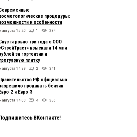
Современные
косметологические процедуры:
возможности и особенности
6 августа 15:20
1
234
Спустя ровно три года с ООО
«СтройТраст» взыскали 14 млн
рублей за гортензии и
тротуарную плитку
6 августа 14:39
2
341
Правительство РФ официально
разрешило продавать бензин
Евро-2 и Евро-3
6 августа 14:00
4
356
Подпишитесь ВКонтакте!