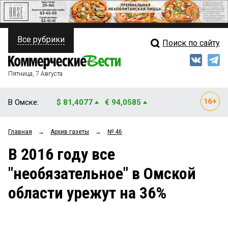
Все рубрики
Поиск по сайту
ПОЛИТИКА
Свежий выпуск
Медиа
ФИНАНСЫ
Пятница, 7 Августа
Кто есть кто
НЕДВИЖИМОСТЬ
В Омске:
$ 81,4077
€ 94,0585
Интервью
БИЗНЕС
Главная
→
Архив газеты
→
№ 46
Мнения
ОБЩЕСТВО
В 2016 году все
Рейтинги
ЗАКОН
"необязательное" в Омской
Блоги
НОВОСТИ КОМПАНИЙ
области урежут на 36%
Архив
ПРОИСШЕСТВИЯ