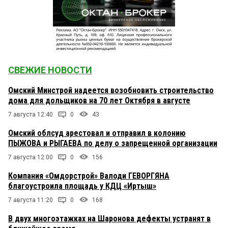
СВЕЖИЕ НОВОСТИ
Омский Минстрой надеется возобновить строительство
дома для дольщиков на 70 лет Октября в августе
7 августа 12:40
0
43
Омский облсуд арестовал и отправил в колонию
ПЫЖОВА и РЫГАЕВА по делу о запрещенной организации
7 августа 12:00
0
156
Компания «Омдорстрой» Валоди ГЕВОРГЯНА
благоустроила площадь у КДЦ «Иртыш»
7 августа 11:20
0
168
В двух многоэтажках на Шаронова дефекты устранят в