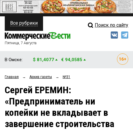
Все рубрики
Поиск по сайту
ПОЛИТИКА
Свежий выпуск
Медиа
ФИНАНСЫ
Пятница, 7 Августа
Кто есть кто
НЕДВИЖИМОСТЬ
В Омске:
$ 81,4077
€ 94,0585
Интервью
БИЗНЕС
Главная
→
Архив газеты
→
№31
Мнения
ОБЩЕСТВО
Сергей ЕРЕМИН:
Рейтинги
ЗАКОН
«Предприниматель ни
Блоги
НОВОСТИ КОМПАНИЙ
копейки не вкладывает в
Архив
ПРОИСШЕСТВИЯ
завершение строительства