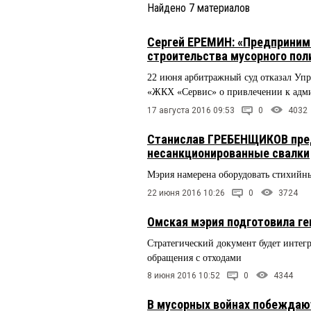
Найдено
7
материалов
Сергей ЕРЕМИН: «Предпринима
строительства мусорного пол
22 июня арбитражный суд отказал Уп
«ЖКХ «Сервис» о привлечении к адми
17 августа 2016 09:53
0
4032
Станислав ГРЕБЕНЩИКОВ пред
несанкционированные свалки
Мэрия намерена оборудовать стихийн
22 июня 2016 10:26
0
3724
Омская мэрия подготовила ге
Стратегический документ будет интег
обращения с отходами
8 июня 2016 10:52
0
4344
В мусорных войнах побежда