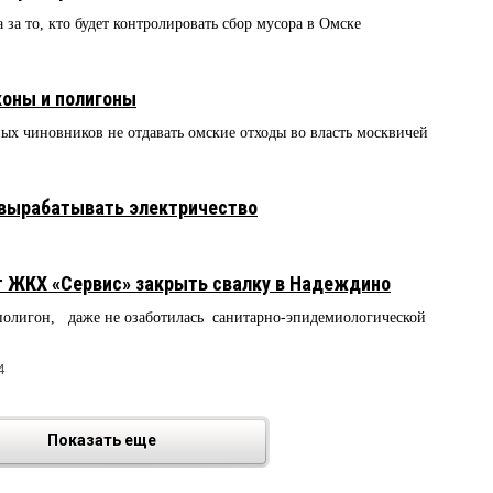
 за то, кто будет контролировать сбор мусора в Омске
коны и полигоны
х чиновников не отдавать омские отходы во власть москвичей
 вырабатывать электричество
т ЖКХ «Сервис» закрыть свалку в Надеждино
полигон, даже не озаботилась санитарно-эпидемиологической
4
Показать еще