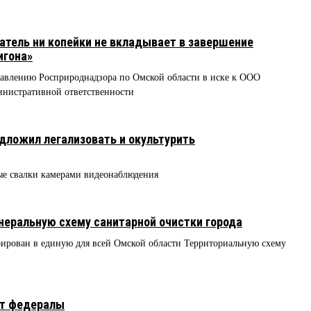
тель ни копейки не вкладывает в завершение
игона»
равлению Росприроднадзора по Омской области в иске к ООО
нистративной ответственности
ложил легализовать и окультурить
ые свалки камерами видеонаблюдения
неральную схему санитарной очистки города
рирован в единую для всей Омской области Территориальную схему
ют федералы