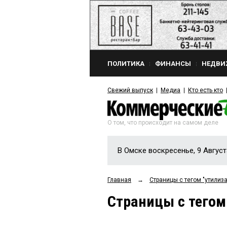
ПОЛИТИКА
ФИНАНСЫ
НЕДВИ
Свежий выпуск
Медиа
Кто есть кто
О том, что происходит на самом деле
В Омске воскресенье, 9 Август
Главная
→
Страницы c тегом "утилиз
Страницы c тегом