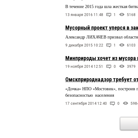
В течение 2015 года шла жесткая битва
13 января 2016 11:48
1
5168
Мусорный проект уперся в за
Александр ЛИХАЧЕВ призвал областны
9 декабря 2015 10:22
1
6103
Минприроды хочет из мусора
19 ноября 2014 12:51
0
3979
Омскприроднадзор требует о
«Дочка» НПО «Мостовик», построив 
безопасностью населения
17 сентября 2014 12:40
0
598