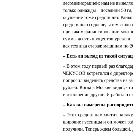
лесомелиорацией: нам не выделяю
только однажды – посадили 50 га,
осушение тоже средств нет. Раньш
средств шло годовое, затем стали
при таком финансировании можно 
суммы десять процентов урезали.
вся техника старая: машинам по 2
– Есть ли выход из такой ситуа
– В этом году первый раз благода
ЧЕКУСОВ встретился с директор
попросил выделить средства на за
рублей. Когда в Москве видят, чт
и отношение другое. Я работаю ше
– Как вы намерены распорядить
– Этих средств нам хватит на зак
широкие гусеницы и он может раб
получили. Теперь ждем большой. Д