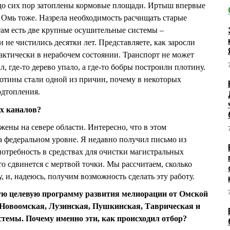
а до сих пор затоплены кормовые площади. Иртыш впервые
ка Омь тоже. Назрела необходимость расчищать старые
там есть две крупные осушительные системы –
не чистились десятки лет. Представляете, как заросли
актически в нерабочем состоянии. Транспорт не может
, где-то дерево упало, а где-то бобры построили плотину.
лотины стали одной из причин, почему в некоторых
одтопления.
х каналов?
жены на севере области. Интересно, что в этом
а федеральном уровне. Я недавно получил письмо из
отребность в средствах для очистки магистральных
то сдвинется с мертвой точки. Мы рассчитаем, сколько
, и, надеюсь, получим возможность сделать эту работу.
ую целевую программу развития мелиорации от Омской
 Новоомская, Лузинская, Пушкинская, Таврическая и
стемы. Почему именно эти, как происходил отбор?