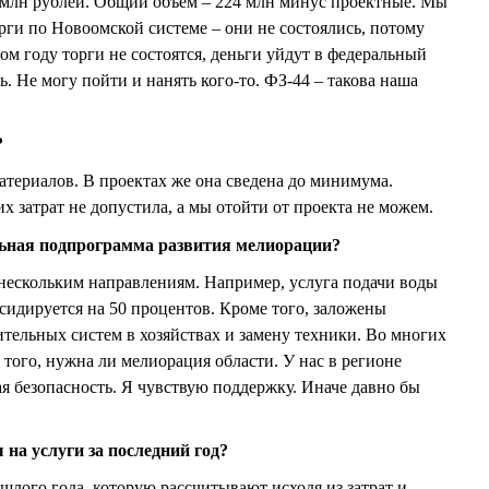
 млн рублей. Общий объем – 224 млн минус проектные. Мы
рги по Новоомской системе – они не состоялись, потому
том году торги не состоятся, деньги уйдут в федеральный
ь. Не могу пойти и нанять кого-то. ФЗ-44 – такова наша
?
материалов. В проектах же она сведена до минимума.
 затрат не допустила, а мы отойти от проекта не можем.
льная подпрограмма развития мелиорации?
 нескольким направлениям. Например, услуга подачи воды
сидируется на 50 процентов. Кроме того, заложены
тельных систем в хозяйствах и замену техники. Во многих
т того, нужна ли мелиорация области. У нас в регионе
ая безопасность. Я чувствую поддержку. Иначе давно бы
 на услуги за последний год?
рошлого года, которую рассчитывают исходя из затрат и