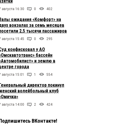
взятки
7 августа 16:30
0
402
Залы ожидания «Комфорт» на
двух вокзалах за семь месяцев
посетили 2,5 тысячи пассажиров
7 августа 15:45
0
295
Суд конфисковал у АО
«Омскавтотранс» бассейн
«Автомобилист» и землю в
центре города
7 августа 15:01
1
554
Генеральный директор покинул
женский волейбольный клуб
«Омичка»
7 августа 14:00
2
424
Подпишитесь ВКонтакте!