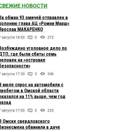
СВЕЖИЕ НОВОСТИ
За обман 93 омичей отправлен в
колонию глава АЦ «Ромни Марш»
Ярослав МАКАРЕНКО
7 августа 18:00
0
273
Возбуждено уголовное дело по
ДТП, где были сбиты семь
человек на «островке
безопасности»
7 августа 17:30
3
346
В июле спрос на автомобили с
пробегом в Омской области
оказался на 11% выше, чем год
назад
7 августа 17:00
0
225
В Омске свердловского
бизнесмена обвинили в даче