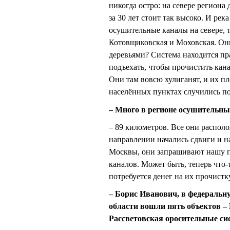
никогда остро: на севере регион
за 30 лет стоит так высоко. И ре
осушительные каналы на севере, 
Котовщиковская и Моховская. Они 
деревьями? Система находится пр
подъехать, чтобы прочистить канал
Они там вовсю хулиганят, и их п
населённых пунктах случились п
– Много в регионе осушительны
– 89 километров. Все они располо
направлении начались сдвиги и н
Москвы, они запрашивают нашу п
каналов. Может быть, теперь что-
потребуется денег на их прочистку
– Борис Иванович, в федеральн
области вошли пять объектов –
Рассветовская оросительные си