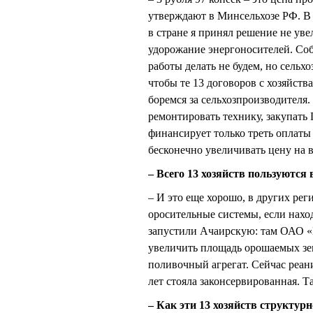
утверждают в Минсельхозе РФ. В
в стране я принял решение не ув
удорожание энергоносителей. Собр
работы делать не будем, но сель
чтобы те 13 договоров с хозяйств
боремся за сельхозпроизводителя
ремонтировать технику, закупать
финансирует только треть оплаты 
бесконечно увеличивать цену на 
– Всего 13 хозяйств пользуютс
– И это еще хорошо, в других ре
оросительные системы, если нахо
запустили Ачаирскую: там ОАО «В
увеличить площадь орошаемых зем
поливочный агрегат. Сейчас реа
лет стояла законсервированная. 
– Как эти 13 хозяйств структур