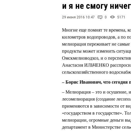
и я не смогу ниче
29 июня 2016 10:47
0
5171
Многие еще помнят те времена, к
километров водопроводов, а по 
мелиорация переживает не самые 
продукты может изменить ситуаци
Омскмелиоводхоз, и о перспектив
Анастасия ИЛЬЧЕНКО расспросил
сельскохозяйственного водосна
– Борис Иванович, что сегодня 
– Мелиорация – это и осушение, и
лесомелиорация (создание лесопол
применяются в зависимости от ви
«государством в государстве». То
мелиорации, огромные деньги выде
департамент в Министерстве сель