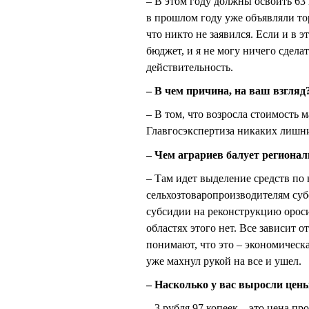
– В этом году должны освоить 63
в прошлом году уже объявляли то
что никто не заявился. Если и в э
бюджет, и я не могу ничего сделат
действительность.
– В чем причина, на ваш взгляд
– В том, что возросла стоимость 
Главгосэкспертиза никаких лишних
– Чем аграриев балует региона
– Там идет выделение средств по
сельхозтоваропроизводителям суб
субсидии на реконструкцию ороси
областях этого нет. Все зависит о
понимают, что это – экономическ
уже махнул рукой на все и ушел.
– Насколько у вас выросли цены
– 3 рубля 97 копеек – это цена п