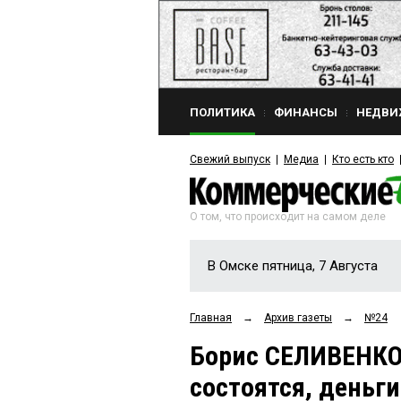
ПОЛИТИКА
ФИНАНСЫ
НЕДВИ
Свежий выпуск
Медиа
Кто есть кто
О том, что происходит на самом деле
В Омске пятница, 7 Августа
Главная
→
Архив газеты
→
№24
Борис СЕЛИВЕНКО: 
состоятся, деньг