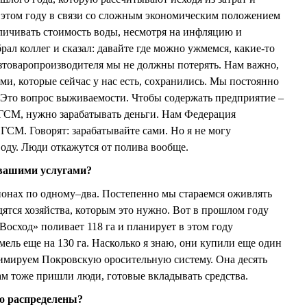
 этом году в связи со сложным экономическим положением
еличивать стоимость воды, несмотря на инфляцию и
ал коллег и сказал: давайте где можно ужмемся, какие-то
хозтоваропроизводителя мы не должны потерять. Нам важно,
ами, которые сейчас у нас есть, сохранились. Мы постоянно
. Это вопрос выживаемости. Чтобы содержать предприятие –
 ГСМ, нужно зарабатывать деньги. Нам Федерация
ГСМ. Говорят: зарабатывайте сами. Но я не могу
воду. Люди откажутся от полива вообще.
я вашими услугами?
гионах по одному–два. Постепенно мы стараемся оживлять
дятся хозяйства, которым это нужно. Вот в прошлом году
осход» поливает 118 га и планирует в этом году
ель еще на 130 га. Насколько я знаю, они купили еще один
нимируем Покровскую оросительную систему. Она десять
Там тоже пришли люди, готовые вкладывать средства.
но распределены?