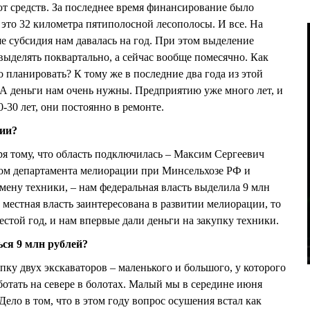
т средств. За последнее время финансирование было
 это 32 километра пятиполосной лесополосы. И все. На
е субсидия нам давалась на год. При этом выделение
 выделять поквартально, а сейчас вообще помесячно. Как
планировать? К тому же в последние два года из этой
 А деньги нам очень нужны. Предприятию уже много лет, и
0-30 лет, они постоянно в ремонте.
ции?
ря тому, что область подключилась – Максим Сергеевич
ом департамента мелиорации при Минсельхозе РФ и
мену техники, – нам федеральная власть выделила 9 млн
о местная власть заинтересована в развитии мелиорации, то
стой год, и нам впервые дали деньги на закупку техники.
ся 9 млн рублей?
упку двух экскаваторов – маленького и большого, у которого
отать на севере в болотах. Малый мы в середине июня
ело в том, что в этом году вопрос осушения встал как