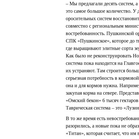
– Мы предлагали десять систем, а
это самое большое количество. У 
оросительных систем восстановит
совместно с региональным минист
востребованность. Пушкинской ор
СПК «Пушкинское», которое до 
где выращивают элитные сорта зер
Как было не реконструировать Но
система пока находится на Главго
их устраняют. Там строится боль
серьезная потребность в кормово
она и для кормов нужна. Наприме
закупая корма на севере. Предста
«Омский бекон» 6 тысяч гектаров
Таврическая система – это «Лузи
В то же время есть невостребова
разорились, а новые пока не обра
«Титан», которая считает, что им