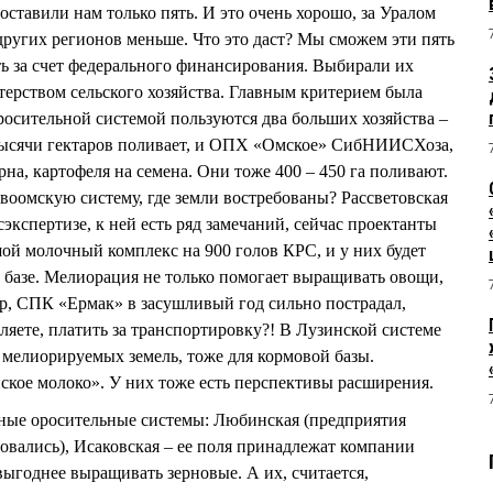
 оставили нам только пять. И это очень хорошо, за Уралом
других регионов меньше. Что это даст? Мы сможем эти пять
ь за счет федерального финансирования. Выбирали их
ерством сельского хозяйства. Главным критерием была
осительной системой пользуются два больших хозяйства –
тысячи гектаров поливает, и ОПХ «Омское» СибНИИСХоза,
на, картофеля на семена. Они тоже 400 – 450 га поливают.
воомскую систему, где земли востребованы? Рассветовская
сэкспертизе, к ней есть ряд замечаний, сейчас проектанты
шой молочный комплекс на 900 голов КРС, и у них будет
й базе. Мелиорация не только помогает выращивать овощи,
р, СПК «Ермак» в засушливый год сильно пострадал,
вляете, платить за транспортировку?! В Лузинской системе
 мелиорируемых земель, тоже для кормовой базы.
нское молоко». У них тоже есть перспективы расширения.
нные оросительные системы: Любинская (предприятия
зовались), Исаковская – ее поля принадлежат компании
 выгоднее выращивать зерновые. А их, считается,