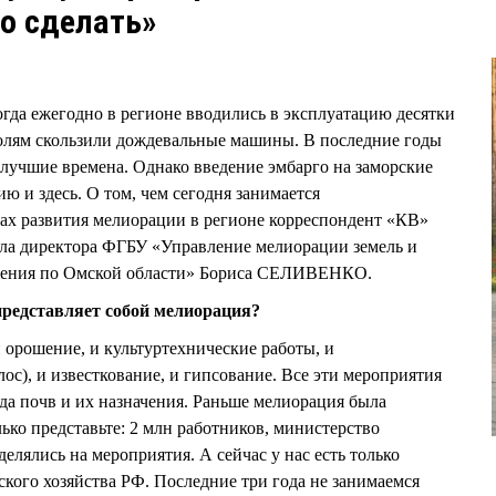
го сделать»
огда ежегодно в регионе вводились в эксплуатацию десятки
полям скользили дождевальные машины. В последние годы
лучшие времена. Однако введение эмбарго на заморские
ю и здесь. О том, чем сегодня занимается
ах развития мелиорации в регионе корреспондент «КВ»
а директора ФГБУ «Управление мелиорации земель и
бжения по Омской области» Бориса СЕЛИВЕНКО.
представляет собой мелиорация?
 орошение, и культуртехнические работы, и
ос), и известкование, и гипсование. Все эти мероприятия
да почв и их назначения. Раньше мелиорация была
лько представьте: 2 млн работников, министерство
лялись на мероприятия. А сейчас у нас есть только
ского хозяйства РФ. Последние три года не занимаемся