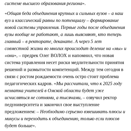
системе высшего образования региона
».
«
Общая беда объединения крупных и сильных вузов – а наш
вуз и классический равны по потенциалу – формирование
новой системы управления. Первые годы после объединения
вузы вообще не работают, а лишь выясняют, кто теперь
главный – в ректорате, деканате. А через 5 лет
совместной жизни во многих происходит деление на «мы» и
«они
», – предрек Олег ВОЛОХ и напомнил, что новая
система управления несет риски медлительности принятия
решений и размытости компетенций. Между тем сегодня в
связи с ростом рождаемости очень остро стоит проблема
педагогических кадров. «
Мы рассчитали, что к 2025 году
нехватка учителей в Омской области будет уже
исчисляться не сотнями, а тысячами
, – озвучил ректор
педуниверситета и закончил свое выступление
предложением: –
Необходимо серьезно взвешивать плюсы и
минусы и переходить к объединению, только если плюсов
будет больше
».