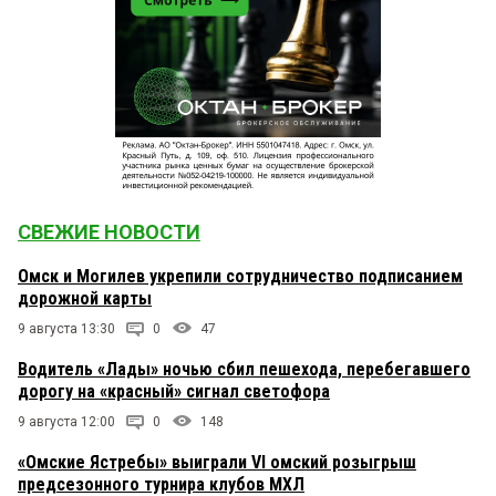
СВЕЖИЕ НОВОСТИ
Омск и Могилев укрепили сотрудничество подписанием
дорожной карты
9 августа 13:30
0
47
Водитель «Лады» ночью сбил пешехода, перебегавшего
дорогу на «красный» сигнал светофора
9 августа 12:00
0
148
«Омские Ястребы» выиграли VI омский розыгрыш
предсезонного турнира клубов МХЛ