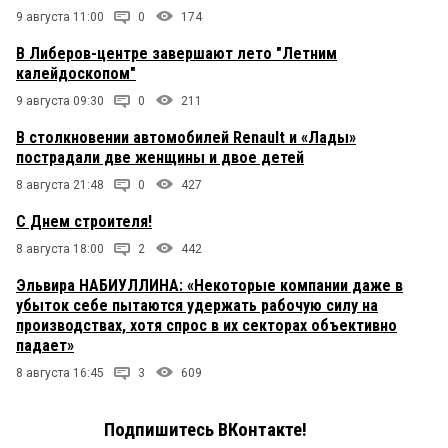
9 августа 11:00
0
174
В Либеров-центре завершают лето "Летним
калейдоскопом"
9 августа 09:30
0
211
В столкновении автомобилей Renault и «Лады»
пострадали две женщины и двое детей
8 августа 21:48
0
427
С Днем строителя!
8 августа 18:00
2
442
Эльвира НАБИУЛЛИНА: «Некоторые компании даже в
убыток себе пытаются удержать рабочую силу на
производствах, хотя спрос в их секторах объективно
падает»
8 августа 16:45
3
609
Подпишитесь ВКонтакте!