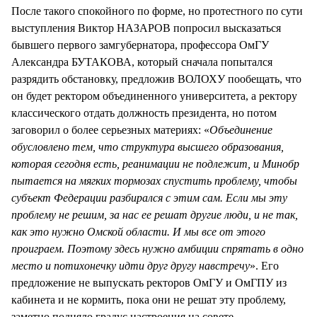
После такого спокойного по форме, но протестного по сути
выступления Виктор НАЗАРОВ попросил высказаться
бывшего первого замгубернатора, профессора ОмГУ
Александра БУТАКОВА, который сначала попытался
разрядить обстановку, предложив ВОЛОХУ пообещать, что
он будет ректором объединенного университета, а ректору
классического отдать должность президента, но потом
заговорил о более серьезных материях: «
Объединение
обусловлено тем, что структура высшего образования,
которая сегодня есть, реанимации не подлежит, и Минобр
пытается на мягких тормозах спустить проблему, чтобы
субъект Федерации разбирался с этим сам. Если мы эту
проблему не решим, за нас ее решат другие люди, и не так,
как это нужно Омской области. И мы все от этого
проиграем. Поэтому здесь нужно амбиции спрятать в одно
место и потихонечку идти друг другу навстречу
». Его
предложение не выпускать ректоров ОмГУ и ОмГПУ из
кабинета и не кормить, пока они не решат эту проблему,
заметно подняло градус настроения на совете.