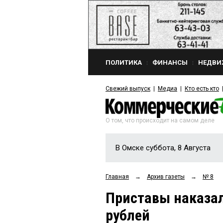
ПОЛИТИКА
ФИНАНСЫ
НЕДВИ
Свежий выпуск
Медиа
Кто есть кто
О том, что происходит на самом деле
В Омске суббота, 8 Августа
Главная
→
Архив газеты
→
№ 8
Приставы наказал
рублей