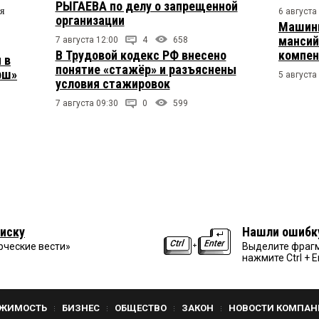
РЫГАЕВА по делу о запрещенной
я
6 августа
организации
Машини
мансий
7 августа 12:00
4
658
В Трудовой кодекс РФ внесено
компен
 в
понятие «стажёр» и разъяснены
рш»
5 августа
условия стажировок
7 августа 09:30
0
599
иску
Нашли ошибк
рческие вести»
Выделите фрагм
нажмите Ctrl + E
ЖИМОСТЬ
БИЗНЕС
ОБЩЕСТВО
ЗАКОН
НОВОСТИ КОМПАН