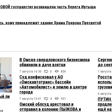
СОВОЙ государству возвращена часть берега Иртыша
ись, кому принадлежит здание Храма Покрова Пресвятой
В Омске свердловского бизнесмена
Сергею
обвинили в даче взятки
до сен
7 августа 16:30
0
836
7 августа
Суд конфисковал у АО
Росста
«Омскавтотранс» бассейн
исполь
«Автомобилист» и землю в центре
грузов
города
6 августа
ый ли
ПУТИН 
7 августа 15:01
4
931
Омский облсуд арестовал и
продле
отправил в колонию ПЫЖОВА и
ещё на
ия