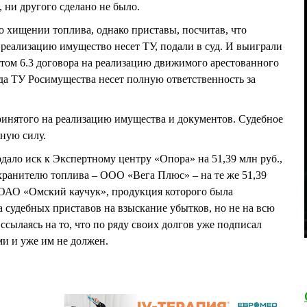
, ни другого сделано не было.
о хищении топлива, однако приставы, посчитав, что
 реализацию имущество несет ТУ, подали в суд. И выиграли
нктом 6.3 договора на реализацию движимого арестованного
ода ТУ Росимущества несет полную ответственность за
инятого на реализацию имущества и документов. Судебное
нную силу.
ало иск к Экспертному центру «Опора» на 51,39 млн руб.,
 хранителю топлива – ООО «Вега Плюс» – на те же 51,39
и ОАО «Омский каучук», продукция которого была
а судебных приставов на взыскание убытков, но не на всю
., ссылаясь на то, что по ряду своих долгов уже подписал
и и уже им не должен.