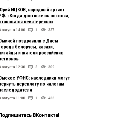
Юрий ИЦКОВ, народный артист
РФ: «Когда достигаешь потолка,
становится неинтересно»
8 августа 14:00
1
337
Омичей поздравили с Днем
города белорусы, казахи,
китайцы и жители российских
регионов
8 августа 12:30
3
309
Омское УФНС: наследники могут
вернуть переплату по налогам
наследодателя
8 августа 11:00
1
438
Подпишитесь ВКонтакте!