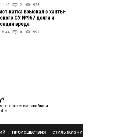
 11:10
2
926
ст катка взыскал с ханты-
ского СУ №967 долги и
сации вреда
 15:44
0
992
у?
ент с текстом ошибки и
nter.
ИЙ
ПРОИСШЕСТВИЯ
СТИЛЬ ЖИЗНИ