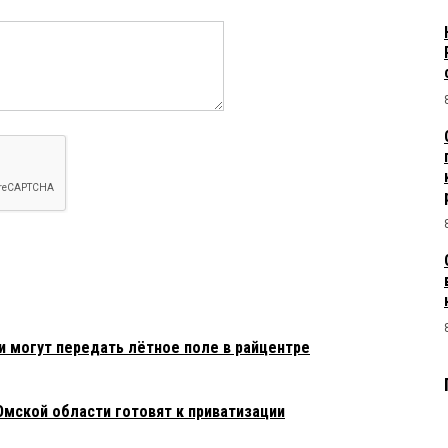
и могут передать лётное поле в райцентре
Омской области готовят к приватизации