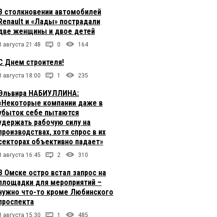
В столкновении автомобилей
Renault и «Лады» пострадали
две женщины и двое детей
8 августа 21:48
0
164
С Днем строителя!
8 августа 18:00
1
235
Эльвира НАБИУЛЛИНА:
«Некоторые компании даже в
убыток себе пытаются
удержать рабочую силу на
производствах, хотя спрос в их
секторах объективно падает»
8 августа 16:45
2
310
В Омске остро встал запрос на
площадки для мероприятий –
нужно что-то кроме Любинского
проспекта
8 августа 15:30
1
485