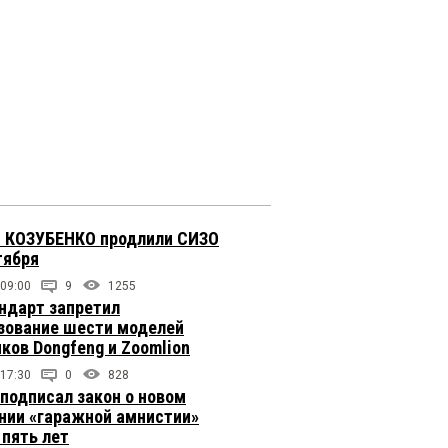
 КОЗУБЕНКО продлили СИЗО
тября
 09:00
9
1255
ндарт запретил
зование шести моделей
иков Dongfeng и Zoomlion
 17:30
0
828
подписал закон о новом
нии «гаражной амнистии»
 пять лет