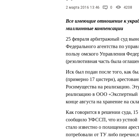
2 марта 2016 13:46
0
4208
Все имеющие отношение к украд
миллионные компенсации
25 февраля арбитражный суд выне
Федерального агентства по управ
пользу омского Управления Фед
(резолютивная часть была оглашен
Иск был подан после того, как б
(примерно 17 цистерн), арестова
Росимущества на реализацию. Эту 
реализацию в ООО «Экспертный ц
конце августа на хранение на ск
Как говорится в решении суда, 1
сообщило УФССП, что из устной
стало известно о похищении арес
потребовали от ТУ либо перечисл