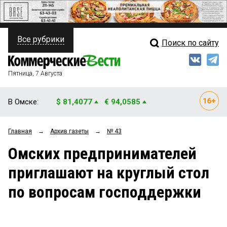
Все рубрики
Поиск по сайту
ПОЛИТИКА
Свежий выпуск
Медиа
ФИНАНСЫ
Пятница, 7 Августа
Кто есть кто
НЕДВИЖИМОСТЬ
В Омске:
$ 81,4077
€ 94,0585
Интервью
БИЗНЕС
Главная
→
Архив газеты
→
№ 43
Мнения
ОБЩЕСТВО
Омских предпринимателей
Рейтинги
ЗАКОН
приглашают на круглый стол
Блоги
НОВОСТИ КОМПАНИЙ
по вопросам господдержки
Архив
ПРОИСШЕСТВИЯ