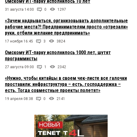
Омскому ИТ-парку исполнилось 10 лет
31 августа 14:00
0
1297
«Зачем надрываться, организовывать дополнительные
рабочие места?! Предпринимателям просто «отрезали»
руки, отбили желание предпринимать»
17 ноября 16:45
3
3824
Омскому ИТ-парку исполнилось 1000 лет, шутят
программисты
27 августа 09:00
1
2342
«Нужно, чтобы китайцы в своем чек-листе все галочки
проставили: инфраструктура – есть, господдержка –
есть. Тогда совместные проекты полетят»
19 апреля 08:38
0
2141