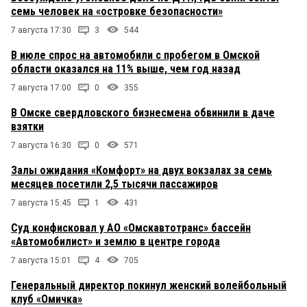
семь человек на «островке безопасности»
7 августа 17:30
3
544
В июле спрос на автомобили с пробегом в Омской
области оказался на 11% выше, чем год назад
7 августа 17:00
0
355
В Омске свердловского бизнесмена обвинили в даче
взятки
7 августа 16:30
0
571
Залы ожидания «Комфорт» на двух вокзалах за семь
месяцев посетили 2,5 тысячи пассажиров
7 августа 15:45
1
431
Суд конфисковал у АО «Омскавтотранс» бассейн
«Автомобилист» и землю в центре города
7 августа 15:01
4
705
Генеральный директор покинул женский волейбольный
клуб «Омичка»