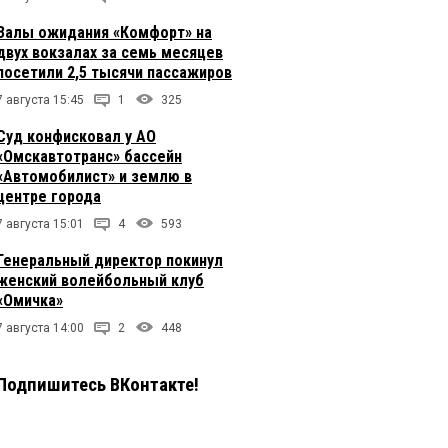
Залы ожидания «Комфорт» на
двух вокзалах за семь месяцев
посетили 2,5 тысячи пассажиров
7 августа 15:45
1
325
Суд конфисковал у АО
«Омскавтотранс» бассейн
«Автомобилист» и землю в
центре города
7 августа 15:01
4
593
Генеральный директор покинул
женский волейбольный клуб
«Омичка»
7 августа 14:00
2
448
Подпишитесь ВКонтакте!