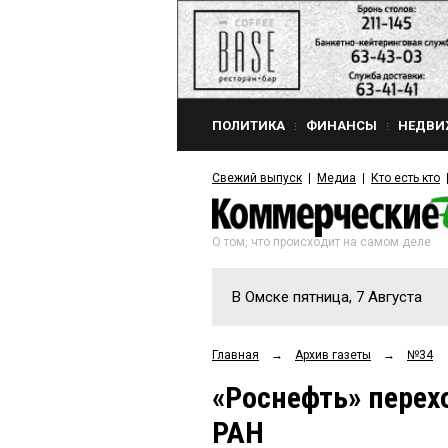
ПОЛИТИКА
ФИНАНСЫ
НЕДВИ
Свежий выпуск
Медиа
Кто есть кто
О том, что происходит на самом деле
В Омске пятница, 7 Августа
Главная
→
Архив газеты
→
№34
«Роснефть» перех
РАН