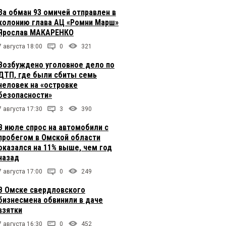
За обман 93 омичей отправлен в
колонию глава АЦ «Ромни Марш»
Ярослав МАКАРЕНКО
7 августа 18:00
0
321
Возбуждено уголовное дело по
ДТП, где были сбиты семь
человек на «островке
безопасности»
7 августа 17:30
3
390
В июле спрос на автомобили с
пробегом в Омской области
оказался на 11% выше, чем год
назад
7 августа 17:00
0
249
В Омске свердловского
бизнесмена обвинили в даче
взятки
7 августа 16:30
0
452