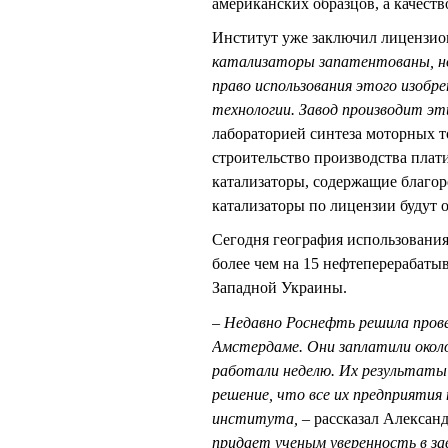
американских образцов, а качеств
Институт уже заключил лицензио
катализаторы запатентованы, но
право использования этого изобр
технологии. Завод производит э
лабораторией синтеза моторных 
строительство производства плат
катализаторы, содержащие благор
катализаторы по лицензии будут 
Сегодня география использовани
более чем на 15 нефтеперерабаты
Западной Украины.
– Недавно Роснефть решила пров
Амстердаме. Они заплатили около
работали неделю. Их результаты
решение, что все их предприяти
института, –
рассказал Алексан
придает ученым уверенность в з