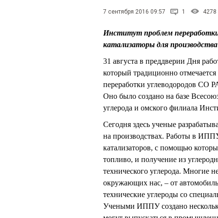
7 сентября 2016 09:57
1
4278
Институт проблем переработки
катализаторы для производств
31 августа в преддверии Дня раб
который традиционно отмечается 
переработки углеводородов СО Р
Оно было создано на базе Всесою
углерода и омского филиала Инс
Сегодня здесь ученые разрабатыв
на производствах. Работы в ИППУ
катализаторов, с помощью которы
топливо, и получение из углерод
технического углерода. Многие н
окружающих нас, – от автомобил
технические углероды со специа
Учеными ИППУ создано несколько
могут выпускаться в промышленны