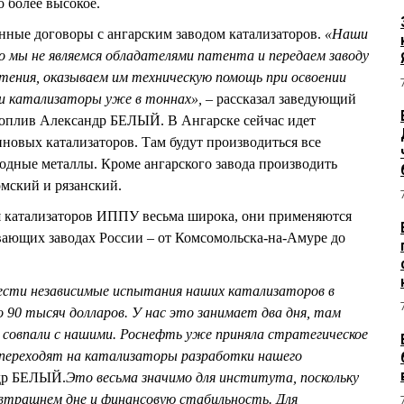
о более высокое.
нные договоры с ангарским заводом катализаторов.
«Наши
 мы не являемся обладателями патента и передаем заводу
етения, оказываем им техническую помощь при освоении
ти катализаторы уже в тоннах»,
– рассказал заведующий
топлив Александр БЕЛЫЙ. В Ангарске сейчас идет
иновых катализаторов. Там будут производиться все
одные металлы. Кроме ангарского завода производить
омский и рязанский.
я катализаторов ИППУ весьма широка, они применяются
вающих заводах России – от Комсомольска-на-Амуре до
ести независимые испытания наших катализаторов в
 90 тысяч долларов. У нас это занимает два дня, там
 совпали с нашими. Роснефть уже приняла стратегическое
я переходят на катализаторы разработки нашего
др БЕЛЫЙ.
Это весьма значимо для института, поскольку
автрашнем дне и финансовую стабильность. Для