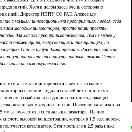
редприятий. Хотя в целом здесь очень осторожно
своих идей. Директор ИППУ СО РАН Александр
ейчас с малыми инновационными предприятиями ведем себя
живаем молодых инноваторов, просто наши проекты
начены для малого предпринимательства. Тем не менее у
области биомедицины, выпускающие инновационную, но
одукцию. Они не будут доминировать. Рассчитывать на
ы начнут приносить институту прибыль, нельзя. Сейчас
бы вышли на самоокупаемость».
ститута все-таки исторически является создание
за моторных топлив – одна из старейших в институте.
ования по разработке и созданию платиносодержащих
высокооктановых моторных топлив. Носители катализатора
5 мм загружаются в специальные реакторы. На них
 кислота высокой концентрации, которая в 1,5 раза дороже
в получается катализатор. Стоимость его в 2,5 раза ниже