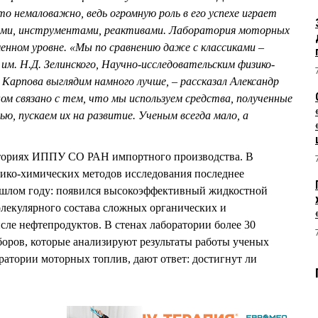
о немаловажно, ведь огромную роль в его успехе играет
ами, инструментами, реактивами. Лаборатория моторных
енном уровне. «Мы по сравнению даже с классиками –
м. Н.Д. Зелинского, Научно-исследовательским физико-
Карпова выглядим намного лучше, – рассказал Александр
ом связано с тем, что мы используем средства, полученные
, пускаем их на развитие. Ученым всегда мало, а
аториях ИППУ СО РАН импортного производства. В
зико-химических методов исследования последнее
ошлом году: появился высокоэффективный жидкостной
лекулярного состава сложных органических и
сле нефтепродуктов. В стенах лаборатории более 30
оров, которые анализируют результаты работы ученых
оратории моторных топлив, дают ответ: достигнут ли