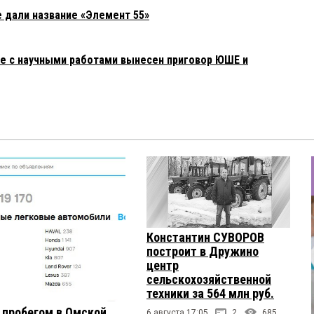
 дали название «Элемент 55»
ре с научными работами вынесен приговор ЮШЕ и
Константин СУВОРОВ
построит в Дружино
центр
сельскохозяйственной
техники за 564 млн руб.
с пробегом в Омской
6 августа 17:05
2
685