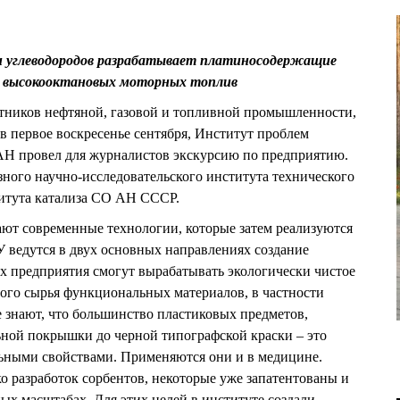
 углеводородов разрабатывает платиносодержащие
а высокооктановых моторных топлив
отников нефтяной, газовой и топливной промышленности,
в первое воскресенье сентября, Институт проблем
АН провел для журналистов экскурсию по предприятию.
зного научно-исследовательского института технического
титута катализа СО АН СССР.
ают современные технологии, которые затем реализуются
 ведутся в двух основных направлениях создание
х предприятия смогут вырабатывать экологически чистое
ного сырья функциональных материалов, в частности
е знают, что большинство пластиковых предметов,
ьной покрышки до черной типографской краски – это
льными свойствами. Применяются они и в медицине.
 разработок сорбентов, некоторые уже запатентованы и
х масштабах. Для этих целей в институте создали