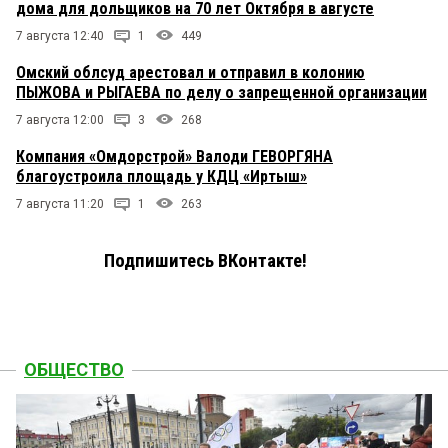
дома для дольщиков на 70 лет Октября в августе
7 августа 12:40
1
449
Омский облсуд арестовал и отправил в колонию
ПЫЖОВА и РЫГАЕВА по делу о запрещенной организации
7 августа 12:00
3
268
Компания «Омдорстрой» Валоди ГЕВОРГЯНА
благоустроила площадь у КДЦ «Иртыш»
7 августа 11:20
1
263
Подпишитесь ВКонтакте!
ОБЩЕСТВО