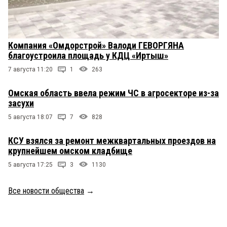
Компания «Омдорстрой» Валоди ГЕВОРГЯНА
благоустроила площадь у КДЦ «Иртыш»
7 августа 11:20
1
263
Омская область ввела режим ЧС в агросекторе из-за
засухи
5 августа 18:07
7
828
КСУ взялся за ремонт межквартальных проездов на
крупнейшем омском кладбище
5 августа 17:25
3
1130
Все новости общества
→