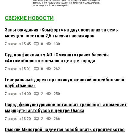
СВЕЖИЕ НОВОСТИ
Залы ожидания «Комфорт» на двух вокзалах за семь
месяцев посетили 2,5 тысячи пассажиров
7 августа 15:45
0
130
Суд конфисковал у АО «Омскавтотранс» бассейн
«Автомобилист» и землю в центре города
7 августа 15:01
0
262
Генеральный директор покинул женский волейбольный
клуб «Омичка»
7 августа 14:00
2
250
Парад физкультурников остановит транспорт и поменяет
маршруты автобусов в центре Омска
7 августа 13:20
2
266
Омский Минстрой надеется возобновить строительство