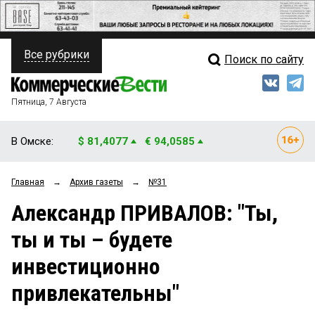
Все рубрики
Поиск по сайту
ПОЛИТИКА
Свежий выпуск
Медиа
ФИНАНСЫ
Пятница, 7 Августа
Кто есть кто
НЕДВИЖИМОСТЬ
В Омске:
$ 81,4077
€ 94,0585
Интервью
БИЗНЕС
Главная
→
Архив газеты
→
№31
Мнения
ОБЩЕСТВО
Александр ПРИВАЛОВ: "Ты,
Рейтинги
ЗАКОН
ты и ты – будете
Блоги
НОВОСТИ КОМПАНИЙ
инвестиционно
Архив
ПРОИСШЕСТВИЯ
привлекательны"