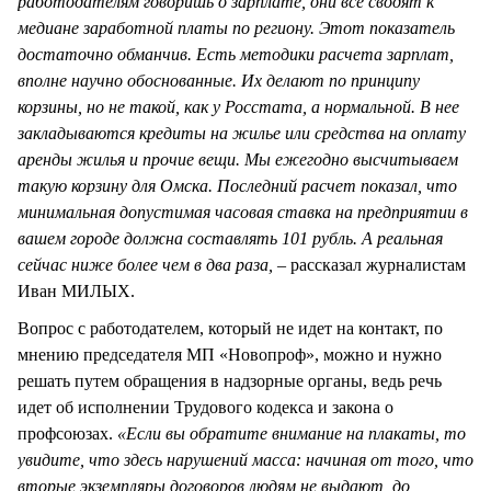
работодателям говоришь о зарплате, они все сводят к
медиане заработной платы по региону. Этот показатель
достаточно обманчив. Есть методики расчета зарплат,
вполне научно обоснованные. Их делают по принципу
корзины, но не такой, как у Росстата, а нормальной. В нее
закладываются кредиты на жилье или средства на оплату
аренды жилья и прочие вещи. Мы ежегодно высчитываем
такую корзину для Омска. Последний расчет показал, что
минимальная допустимая часовая ставка на предприятии в
вашем городе должна составлять 101 рубль. А реальная
сейчас ниже более чем в два раза, –
рассказал журналистам
Иван МИЛЫХ.
Вопрос с работодателем, который не идет на контакт, по
мнению председателя МП «Новопроф», можно и нужно
решать путем обращения в надзорные органы, ведь речь
идет об исполнении Трудового кодекса и закона о
профсоюзах.
«Если вы обратите внимание на плакаты, то
увидите, что здесь нарушений масса: начиная от того, что
вторые экземпляры договоров людям не выдают, до