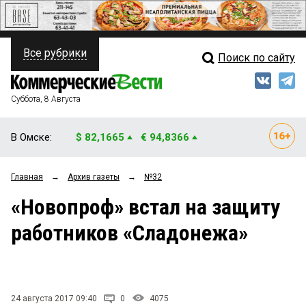
Все рубрики
Поиск по сайту
ПОЛИТИКА
Свежий выпуск
Медиа
ФИНАНСЫ
Суббота, 8 Августа
Кто есть кто
НЕДВИЖИМОСТЬ
В Омске:
$ 82,1665
€ 94,8366
Интервью
БИЗНЕС
Главная
→
Архив газеты
→
№32
Мнения
ОБЩЕСТВО
«Новопроф» встал на защиту
Рейтинги
ЗАКОН
работников «Сладонежа»
Блоги
НОВОСТИ КОМПАНИЙ
Архив
ПРОИСШЕСТВИЯ
24 августа 2017 09:40
0
4075