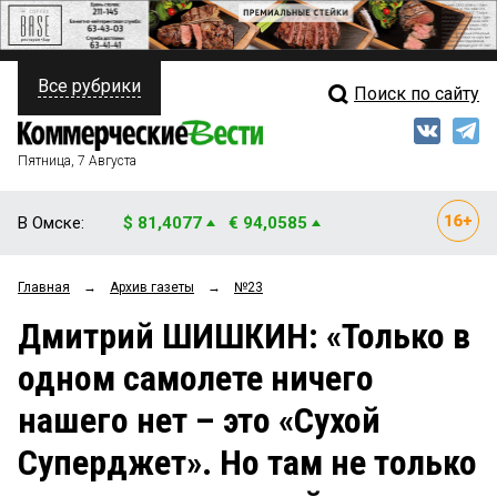
Все рубрики
Поиск по сайту
ПОЛИТИКА
Свежий выпуск
Медиа
ФИНАНСЫ
Пятница, 7 Августа
Кто есть кто
НЕДВИЖИМОСТЬ
В Омске:
$ 81,4077
€ 94,0585
Интервью
БИЗНЕС
Главная
→
Архив газеты
→
№23
Мнения
ОБЩЕСТВО
Дмитрий ШИШКИН: «Только в
Рейтинги
ЗАКОН
одном самолете ничего
Блоги
НОВОСТИ КОМПАНИЙ
нашего нет – это «Сухой
Архив
ПРОИСШЕСТВИЯ
Суперджет». Но там не только