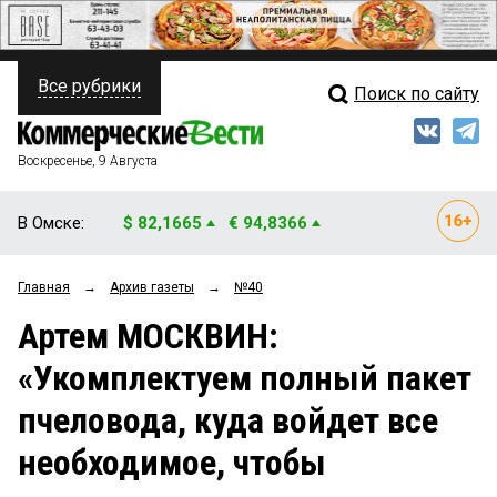
Все рубрики
Поиск по сайту
ПОЛИТИКА
Свежий выпуск
Медиа
ФИНАНСЫ
Воскресенье, 9 Августа
Кто есть кто
НЕДВИЖИМОСТЬ
В Омске:
$ 82,1665
€ 94,8366
Интервью
БИЗНЕС
Главная
→
Архив газеты
→
№40
Мнения
ОБЩЕСТВО
Артем МОСКВИН:
Рейтинги
ЗАКОН
«Укомплектуем полный пакет
Блоги
НОВОСТИ КОМПАНИЙ
пчеловода, куда войдет все
Архив
ПРОИСШЕСТВИЯ
необходимое, чтобы
СТИЛЬ ЖИЗНИ