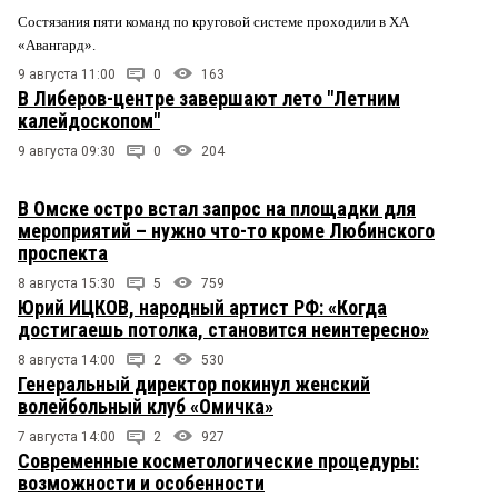
Состязания пяти команд по круговой системе проходили в ХА
«Авангард».
9 августа 11:00
0
163
В Либеров-центре завершают лето "Летним
калейдоскопом"
9 августа 09:30
0
204
В Омске остро встал запрос на площадки для
мероприятий – нужно что-то кроме Любинского
проспекта
8 августа 15:30
5
759
Юрий ИЦКОВ, народный артист РФ: «Когда
достигаешь потолка, становится неинтересно»
8 августа 14:00
2
530
Генеральный директор покинул женский
волейбольный клуб «Омичка»
7 августа 14:00
2
927
Современные косметологические процедуры:
возможности и особенности