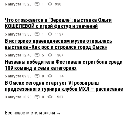
6 августа 15:20
1
930
Что отражается в "Зеркале": выставка Ольги
КОШЕЛЕВОЙ с игрой фактур и значений
5 августа 13:58
1
1137
В историко-краеведческом музее открылась
выставка «Как рос и строился город Омск»
5 августа 12:40
5
1367
Названы победители Фестиваля стритбола среди
109 команд в семи категориях
5 августа 09:30
0
1114
В Омске сегодня стартует VI розыгрыш
предсезонного турнира клубов МХЛ — расписание
3 августа 10:20
0
1537
Все новости стиля жизни
→