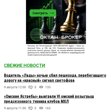
СВЕЖИЕ НОВОСТИ
Водитель «Лады» ночью сбил пешехода, перебегавшего
дорогу на «красный» сигнал светофора
9 августа 12:00
0
133
«Омские Ястребы» выиграли VI омский розыгрыш
предсезонного турнира клубов МХЛ
9 августа 11:00
0
163