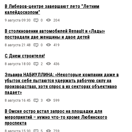
В Либеров-центре завершают лето "Летним
калейдоскопом"
9 августа 09:30
0
204
В столкновении автомобилей Renault и «Лады»
пострадали две женщины и двое детей
8 августа 21:48
0
419
С Днем строителя!
8 августа 18:00
2
436
Эльвира НАБИУЛЛИНА: «Некоторые компании даже в
убыток себе пытаются удержать рабочую силу на
производствах, хотя спрос в их секторах объективно
падает»
8 августа 16:45
3
599
В Омске остро встал запрос на площадки для
мероприятий – нужно что-то кроме Любинского
проспекта
8 августа 15:30
5
759