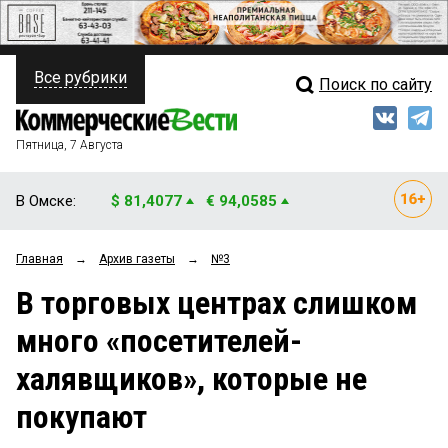
Все рубрики
Поиск по сайту
ПОЛИТИКА
Свежий выпуск
Медиа
ФИНАНСЫ
Пятница, 7 Августа
Кто есть кто
НЕДВИЖИМОСТЬ
В Омске:
$ 81,4077
€ 94,0585
Интервью
БИЗНЕС
Главная
→
Архив газеты
→
№3
Мнения
ОБЩЕСТВО
В торговых центрах слишком
Рейтинги
ЗАКОН
много «посетителей-
Блоги
НОВОСТИ КОМПАНИЙ
халявщиков», которые не
Архив
ПРОИСШЕСТВИЯ
покупают