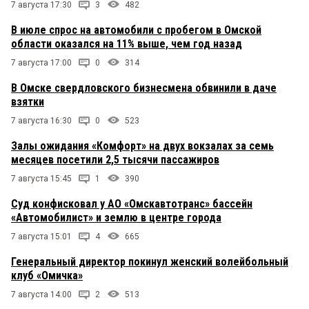
7 августа 17:30
3
482
В июле спрос на автомобили с пробегом в Омской
области оказался на 11% выше, чем год назад
7 августа 17:00
0
314
В Омске свердловского бизнесмена обвинили в даче
взятки
7 августа 16:30
0
523
Залы ожидания «Комфорт» на двух вокзалах за семь
месяцев посетили 2,5 тысячи пассажиров
7 августа 15:45
1
390
Суд конфисковал у АО «Омскавтотранс» бассейн
«Автомобилист» и землю в центре города
7 августа 15:01
4
665
Генеральный директор покинул женский волейбольный
клуб «Омичка»
7 августа 14:00
2
513