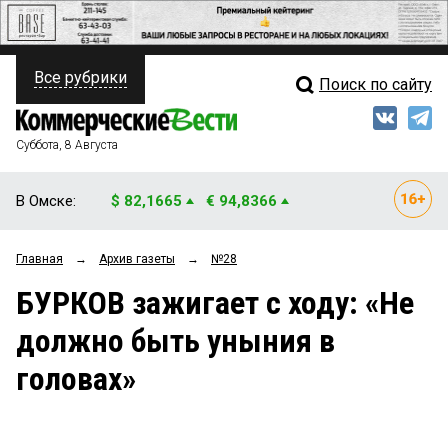
Все рубрики
Поиск по сайту
ПОЛИТИКА
Свежий выпуск
Медиа
ФИНАНСЫ
Суббота, 8 Августа
Кто есть кто
НЕДВИЖИМОСТЬ
В Омске:
$ 82,1665
€ 94,8366
Интервью
БИЗНЕС
Главная
→
Архив газеты
→
№28
Мнения
ОБЩЕСТВО
БУРКОВ зажигает с ходу: «Не
Рейтинги
ЗАКОН
должно быть уныния в
Блоги
НОВОСТИ КОМПАНИЙ
головах»
Архив
ПРОИСШЕСТВИЯ